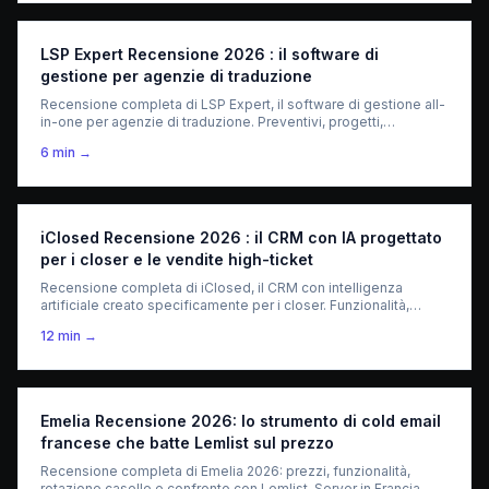
LSP Expert Recensione 2026 : il software di
gestione per agenzie di traduzione
Recensione completa di LSP Expert, il software di gestione all-
in-one per agenzie di traduzione. Preventivi, progetti,
fatturazione, portale fornitori — cosa vale davvero per i LSP.
6
min →
iClosed Recensione 2026 : il CRM con IA progettato
per i closer e le vendite high-ticket
Recensione completa di iClosed, il CRM con intelligenza
artificiale creato specificamente per i closer. Funzionalità,
prezzi, confronto con HubSpot e Pipedrive, e verdetto onesto
12
min →
per i team di vendita high-ticket.
Emelia Recensione 2026: lo strumento di cold email
francese che batte Lemlist sul prezzo
Recensione completa di Emelia 2026: prezzi, funzionalità,
rotazione caselle e confronto con Lemlist. Server in Francia,