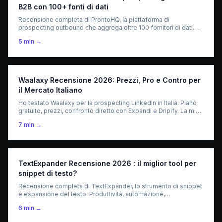
B2B con 100+ fonti di dati
Recensione completa di ProntoHQ, la piattaforma di
prospecting outbound che aggrega oltre 100 fornitori di dati.
Trovare lead qualificati, arricchire contatti e job change
5
min →
intelligence. Prezzi e confronto 2026.
Waalaxy Recensione 2026: Prezzi, Pro e Contro per
il Mercato Italiano
Ho testato Waalaxy per la prospecting LinkedIn in Italia. Piano
gratuito, prezzi, confronto diretto con Expandi e Dripify. La mia
opinione dopo un mese di utilizzo reale.
7
min →
TextExpander Recensione 2026 : il miglior tool per
snippet di testo?
Recensione completa di TextExpander, lo strumento di snippet
e espansione del testo. Produttività, automazione,
condivisione in team — cosa vale davvero per i professionisti.
6
min →