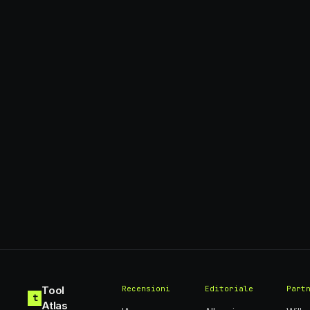
Tool
Recensioni
Editoriale
Part
t
Atlas