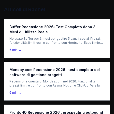
Articoli di
Rachel
Buffer Recensione 2026: Test Completo dopo 3
Mesi di Utilizzo Reale
Ho usato Buffer per 3 mesi per gestire 5 canali social. Prezzi,
funzionalità, limiti reali e confronto con Hootsuite. Ecco il mio
verdetto onesto.
6
min →
Monday.com Recensione 2026 : test completo del
software di gestione progetti
Recensione onesta di Monday.com nel 2026. Funzionalità,
prezzi, limiti e confronto con Asana, Notion e ClickUp. Vale la
pena per il tuo team?
6
min →
ProntoHQ Recensione 2026 : prospecting outbound