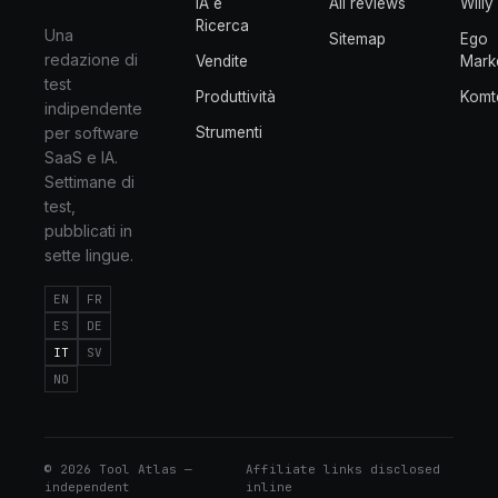
IA e
All reviews
Willy
Ricerca
Una
Sitemap
Ego
redazione di
Vendite
Mark
test
Produttività
Komt
indipendente
per software
Strumenti
SaaS e IA.
Settimane di
test,
pubblicati in
sette lingue.
EN
FR
ES
DE
IT
SV
NO
©
2026
Tool Atlas —
Affiliate links disclosed
independent
inline