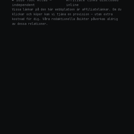
©
2026
Tool Atlas —
Affiliate links disclosed
independent
inline
Vissa länkar på den här webbplatsen är affiliatelänkar. Om du
klickar och köper kan vi tjäna en provision — utan extra
kostnad för dig. Våra redaktionella åsikter påverkas aldrig
av dessa relationer.