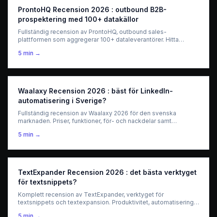
ProntoHQ Recension 2026 : outbound B2B-
prospektering med 100+ datakällor
Fullständig recension av ProntoHQ, outbound sales-
plattformen som aggregerar 100+ dataleverantörer. Hitta
kvalificerade leads, berika kontakter och job change
5
min →
intelligence. Pris och jämförelse 2026.
Waalaxy Recension 2026 : bäst för LinkedIn-
automatisering i Sverige?
Fullständig recension av Waalaxy 2026 för den svenska
marknaden. Priser, funktioner, för- och nackdelar samt
jämförelse med Expandi och Dripify. Är det rätt verktyg för dig?
5
min →
TextExpander Recension 2026 : det bästa verktyget
för textsnippets?
Komplett recension av TextExpander, verktyget för
textsnippets och textexpansion. Produktivitet, automatisering,
teamdelning — vad det verkligen är värt för proffs.
5
min →