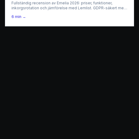
Fullständig recension av Emelia 2026: priser, funktioner,
inkorgsrotation och jämförelse med Lemlist. GDPR-säkert med
servrar i Frankrike.
6
min →