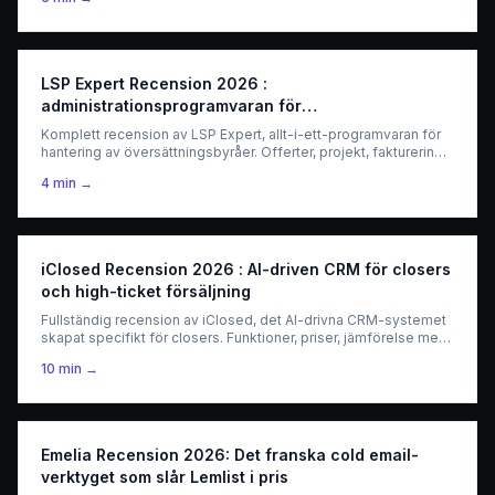
LSP Expert Recension 2026 :
administrationsprogramvaran för
översättningsbyråer
Komplett recension av LSP Expert, allt-i-ett-programvaran för
hantering av översättningsbyråer. Offerter, projekt, fakturering,
leverantörsportal — vad det verkligen är värt för LSP:er.
4
min →
iClosed Recension 2026 : AI-driven CRM för closers
och high-ticket försäljning
Fullständig recension av iClosed, det AI-drivna CRM-systemet
skapat specifikt för closers. Funktioner, priser, jämförelse med
HubSpot och Pipedrive, och ett ärligt omdöme för high-ticket
10
min →
säljteam.
Emelia Recension 2026: Det franska cold email-
verktyget som slår Lemlist i pris