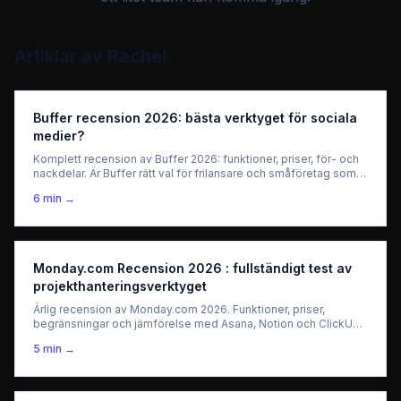
Artiklar av
Rachel
Buffer recension 2026: bästa verktyget för sociala
medier?
Komplett recension av Buffer 2026: funktioner, priser, för- och
nackdelar. Är Buffer rätt val för frilansare och småföretag som
hanterar sociala medier?
6
min →
Monday.com Recension 2026 : fullständigt test av
projekthanteringsverktyget
Ärlig recension av Monday.com 2026. Funktioner, priser,
begränsningar och jämförelse med Asana, Notion och ClickUp.
Är det rätt verktyg för ditt team?
5
min →