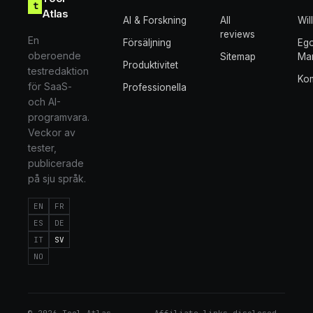
t
Atlas
AI & Forskning
All
Wil
reviews
En
Försäljning
Eg
oberoende
Sitemap
Mar
Produktivitet
testredaktion
Ko
för SaaS-
Professionella
och AI-
programvara.
Veckor av
tester,
publicerade
på sju språk.
EN
FR
ES
DE
IT
SV
NO