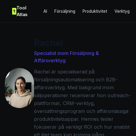
Skip to content
Tool
t
AI
Försäljning
Produktivitet
Verktyg
Atlas
Rachel
Specialist inom Försäljning &
Affärsverktyg
Rachel är specialiserad på
försäljningsautomatisering och B2B-
affärsverktyg. Med bakgrund inom
säljoperationer recenserar hon outreach-
plattformar, CRM-verktyg,
översättningsprogram och affärsmässiga
produktivitetsappar. Hennes tester
fokuserar på verkligt ROI och hur snabbt
ett litet team kan komma igång.