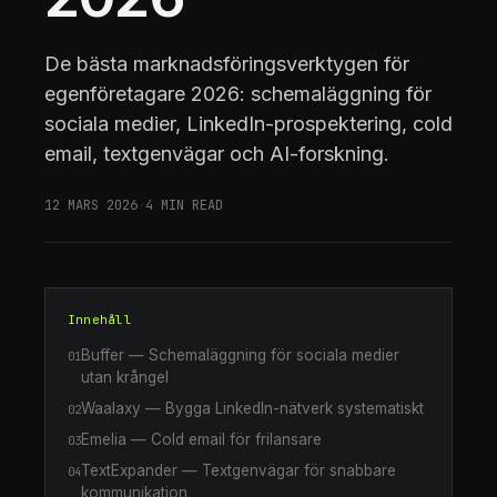
De bästa marknadsföringsverktygen för
egenföretagare 2026: schemaläggning för
sociala medier, LinkedIn-prospektering, cold
email, textgenvägar och AI-forskning.
12 MARS 2026
·
4
MIN READ
Innehåll
Buffer — Schemaläggning för sociala medier
01
utan krångel
Waalaxy — Bygga LinkedIn-nätverk systematiskt
02
Emelia — Cold email för frilansare
03
TextExpander — Textgenvägar för snabbare
04
kommunikation