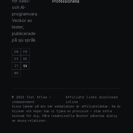
för SaaS-
Professionella
och AI-
programvara.
Veckor av
tester,
publicerade
på sju språk.
EN
FR
ES
DE
IT
SV
NO
©
2026
Tool Atlas —
Affiliate links disclosed
independent
inline
Vissa länkar på den här webbplatsen är affiliatelänkar. Om du
klickar och köper kan vi tjäna en provision — utan extra
kostnad för dig. Våra redaktionella åsikter påverkas aldrig
av dessa relationer.