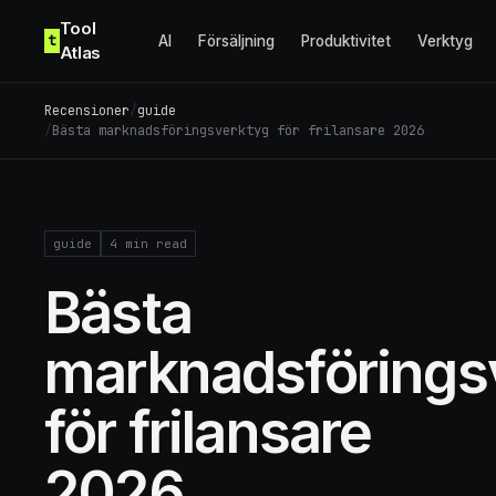
Skip to content
Tool
t
AI
Försäljning
Produktivitet
Verktyg
Atlas
Recensioner
/
guide
/
Bästa marknadsföringsverktyg för frilansare 2026
guide
4
min read
Bästa
marknadsförings
för frilansare
2026