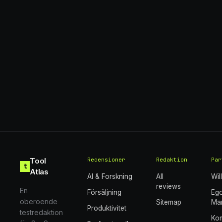
Tool
Recensioner
Redaktion
Par
t
Atlas
AI & Forskning
All
Wil
reviews
En
Försäljning
Eg
oberoende
Sitemap
Mar
Produktivitet
testredaktion
Ko