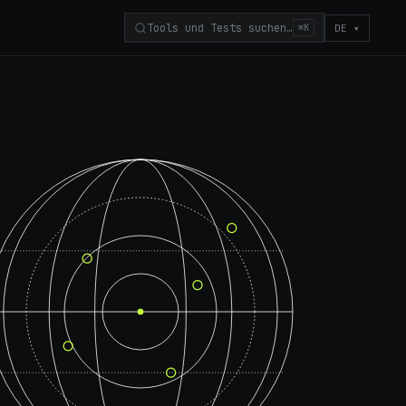
Tools und Tests suchen…
DE
▾
⌘K