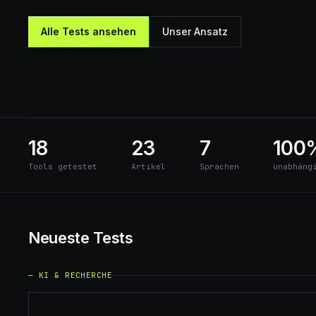
Alle Tests ansehen
Unser Ansatz
18
23
7
100
Tools getestet
Artikel
Sprachen
unabhäng
Neueste Tests
—
KI & RECHERCHE