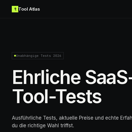
Skip to content
Tool Atlas
t
Unabhängige Tests 2026
Ehrliche SaaS
Tool-Tests
Ausführliche Tests, aktuelle Preise und echte Erf
du die richtige Wahl triffst.