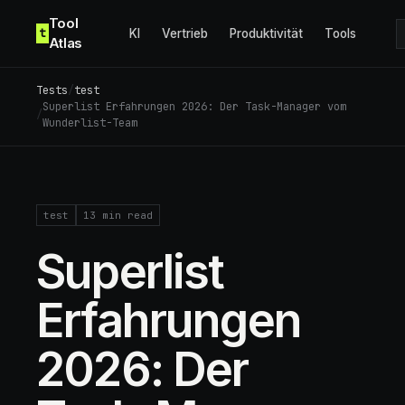
Skip to content
Tool
t
KI
Vertrieb
Produktivität
Tools
Atlas
Tests
/
test
Superlist Erfahrungen 2026: Der Task-Manager vom
/
Wunderlist-Team
test
13
min read
Superlist
Erfahrungen
2026: Der