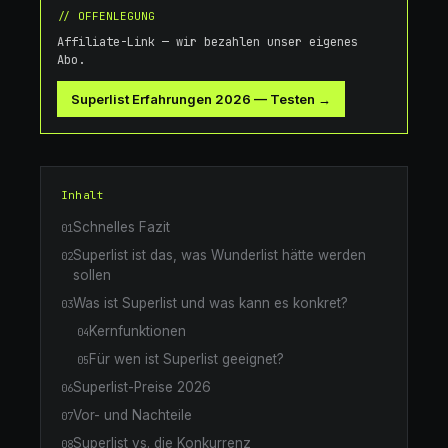
// OFFENLEGUNG
Affiliate-Link — wir bezahlen unser eigenes
Abo.
Superlist Erfahrungen 2026
—
Testen →
Inhalt
Schnelles Fazit
01
Superlist ist das, was Wunderlist hätte werden
02
sollen
Was ist Superlist und was kann es konkret?
03
Kernfunktionen
04
Für wen ist Superlist geeignet?
05
Superlist-Preise 2026
06
Vor- und Nachteile
07
Superlist vs. die Konkurrenz
08