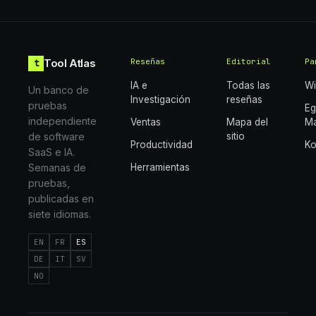
Tool Atlas
Reseñas
Editorial
Pa
t
IA e
Todas las
Wi
Un banco de
Investigación
reseñas
pruebas
E
independiente
Ventas
Mapa del
Ma
de software
sitio
Productividad
K
SaaS e IA.
Semanas de
Herramientas
pruebas,
publicadas en
siete idiomas.
EN
FR
ES
DE
IT
SV
NO