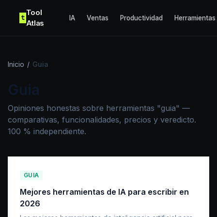
Skip to content
Tool
t
IA
Ventas
Productividad
Herramientas
Atlas
Inicio
/
Guia
Guia
Opiniones honestas sobre herramientas "guia" —
comparativas, funcionalidades, precios y veredicto.
100 % independiente.
GUIA
Mejores herramientas de IA para escribir en
2026