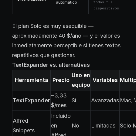
automático
todos tus
dispositivos
El plan Solo es muy asequible —
aproximadamente 40 $/año — y el valor es
inmediatamente perceptible si tienes textos
repetitivos que gestionar.
TextExpander vs. alternativas
Uso en
Herramienta
Precio
Variables
Multi
equipo
~3,33
TextExpander
Sí
Avanzadas
Mac, 
$/mes
Incluido
Alfred
en
No
Limitadas
Solo 
Snippets
Alfred