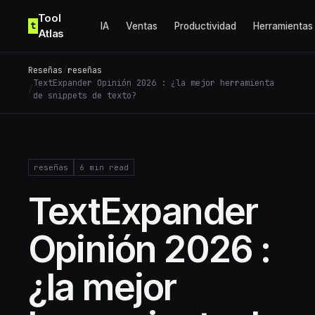
Skip to content
Tool
t
IA
Ventas
Productividad
Herramientas
Atlas
Reseñas
/
reseñas
TextExpander Opinión 2026 : ¿la mejor herramienta
/
de snippets de texto?
reseñas
6
min read
TextExpander
Opinión 2026 :
¿la mejor