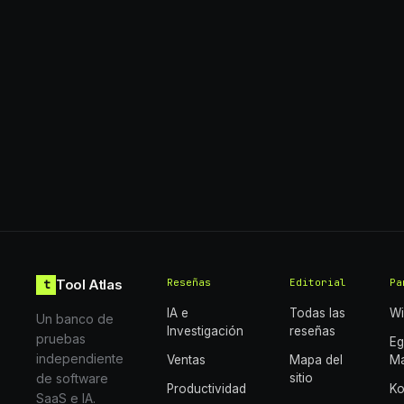
Tool Atlas
Reseñas
Editorial
Pa
t
IA e
Todas las
Wi
Un banco de
Investigación
reseñas
pruebas
E
independiente
Ventas
Mapa del
Ma
de software
sitio
Productividad
K
SaaS e IA.