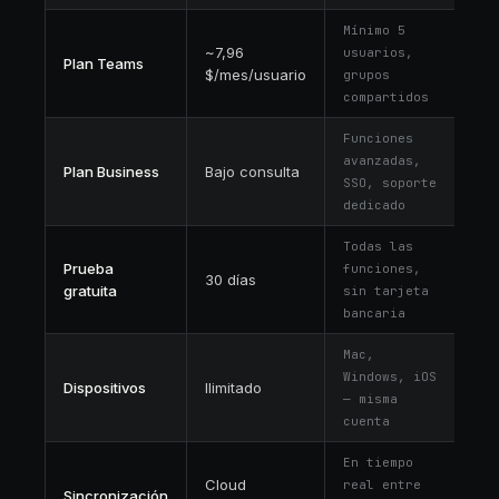
Mínimo 5
~7,96
usuarios,
Plan Teams
$/mes/usuario
grupos
compartidos
Funciones
avanzadas,
Plan Business
Bajo consulta
SSO, soporte
dedicado
Todas las
Prueba
funciones,
30 días
gratuita
sin tarjeta
bancaria
Mac,
Windows, iOS
Dispositivos
Ilimitado
— misma
cuenta
En tiempo
Cloud
real entre
Sincronización