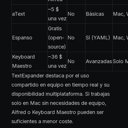
~5 $
aText
No
Básicas
Mac, 
una vez
Gratis
Espanso
(open-
No
Sí (YAML)
Mac, 
source)
Keyboard
~36 $
No
Avanzadas
Solo 
Maestro
una vez
TextExpander destaca por el uso
compartido en equipo en tiempo real y su
disponibilidad multiplataforma. Si trabajas
solo en Mac sin necesidades de equipo,
Alfred o Keyboard Maestro pueden ser
suficientes a menor coste.