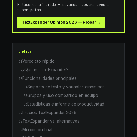
Enlace de afiliado — pagamos nuestra propia
suscripción.
TextExpander Opinión 2026
—
Probar →
Índice
Veredicto rápido
01
¿Qué es TextExpander?
02
Funcionalidades principales
03
Snippets de texto y variables dinámicas
04
Grupos y uso compartido en equipo
05
Estadísticas e informe de productividad
06
Precios TextExpander 2026
07
TextExpander vs. alternativas
08
Mi opinión final
09