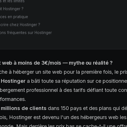
 et les limites
it Hostinger ?
ces en pratique
crire chez Hostinger ?
ns fréquentes sur Hostinger
 web à moins de 3€/mois — mythe ou réalité ?
e à héberger un site web pour la première fois, le pri
.
Hostinger
a bâti toute sa réputation sur ce positionn
bergement professionnel à des tarifs défiant toute co
erformances.
 millions de clients
dans 150 pays et des plans qui d
is, Hostinger est devenu l'un des hébergeurs web les
onde. Mais derrière les prix bas se cache-t-il une offr