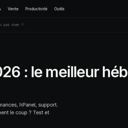
A
Vente
Productivité
Outils
b pas cher ?
026 : le meilleur h
rmances, hPanel, support.
ent le coup ? Test et