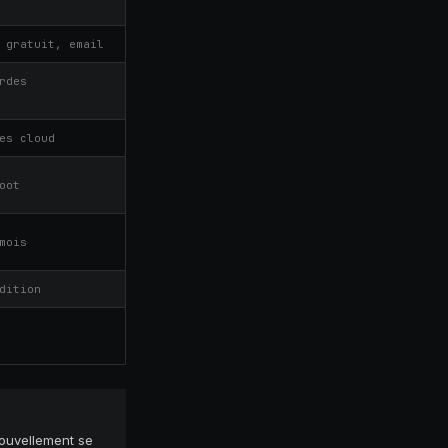
 gratuit, email
rdes
es cloud
oot
mois
dition
nouvellement se