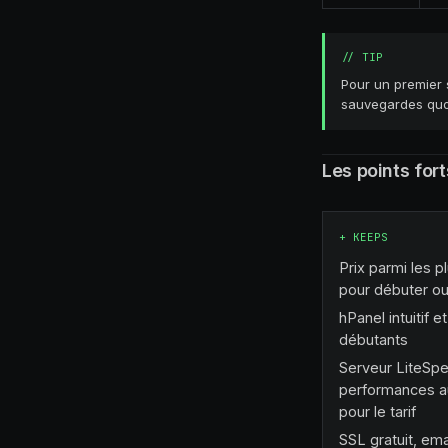
//
TIP
Pour un premier s
sauvegardes quot
Les points fort
+
KEEPS
Prix parmi les 
pour débuter ou
hPanel intuitif e
débutants
Serveur LiteSp
performances a
pour le tarif
SSL gratuit, ema