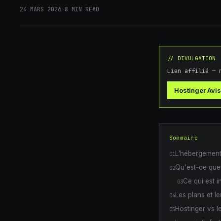
24 MARS 2026
·
8
MIN READ
// DIVULGATION
Lien affilié — 
Hostinger Avi
Sommaire
L'hébergement
01
Qu'est-ce que
02
Ce qui est i
03
Les plans et l
04
Hostinger vs le
05