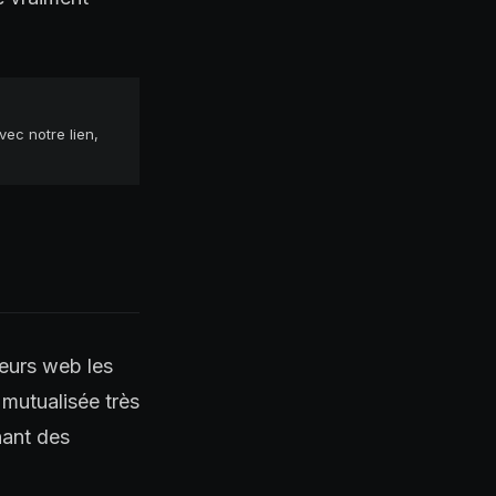
ec notre lien,
geurs web les
 mutualisée très
nant des