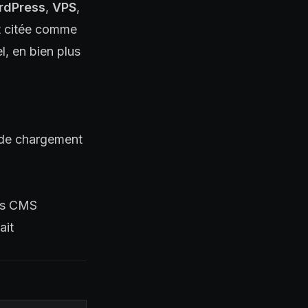
rdPress
,
VPS
,
t citée comme
l, en bien plus
 de chargement
es CMS
ait