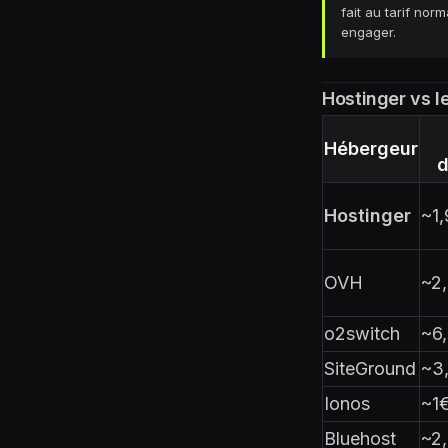
fait au tarif nor
engager.
Hostinger vs le
Hébergeur
d
Hostinger
~1
OVH
~2
o2switch
~6
SiteGround
~3
Ionos
~1
Bluehost
~2