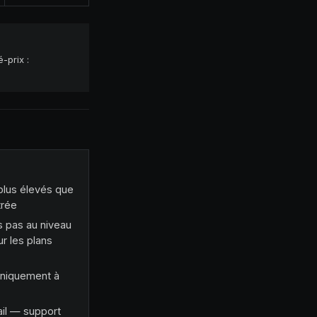
-prix :
plus élevés que
trée
 pas au niveau
r les plans
niquement à
ail — support