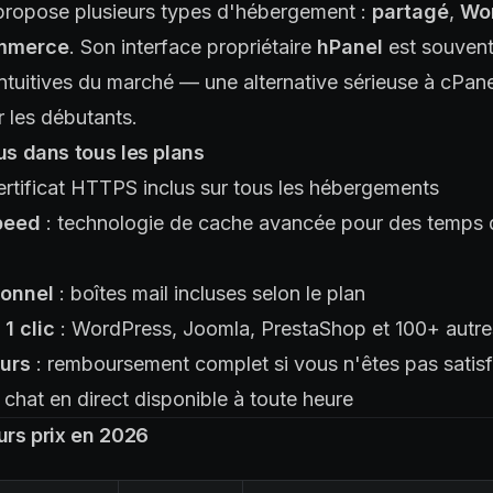
propose plusieurs types d'hébergement :
partagé
,
Wo
mmerce
. Son interface propriétaire
hPanel
est souven
intuitives du marché — une alternative sérieuse à cPane
 les débutants.
lus dans tous les plans
ertificat HTTPS inclus sur tous les hébergements
peed
: technologie de cache avancée pour des temps
ionnel
: boîtes mail incluses selon le plan
 1 clic
: WordPress, Joomla, PrestaShop et 100+ autr
ours
: remboursement complet si vous n'êtes pas satisf
 chat en direct disponible à toute heure
eurs prix en 2026