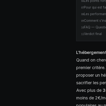
Les points forts
06
Pour qui est fa
07
Les performan
08
Comment s'ins
09
FAQ — Questio
10
Verdict final
11
L'hébergement
Quand on cherch
premier critère
proposer un hé
sacrifier les p
Avec plus de
3
moins de 2€/mo
populaires au m