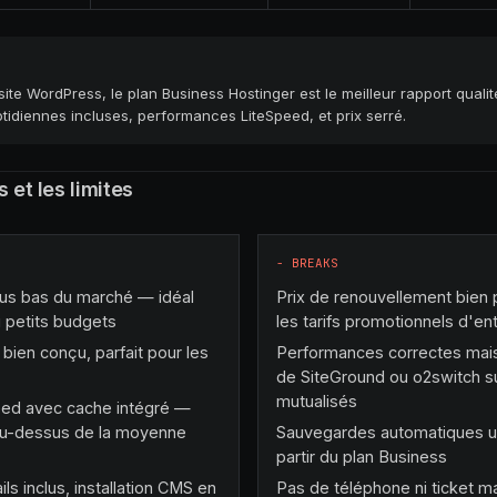
ite WordPress, le plan Business Hostinger est le meilleur rapport qualité
idiennes incluses, performances LiteSpeed, et prix serré.
s et les limites
−
BREAKS
plus bas du marché — idéal
Prix de renouvellement bien 
 petits budgets
les tarifs promotionnels d'en
t bien conçu, parfait pour les
Performances correctes mais
de SiteGround ou o2switch su
mutualisés
eed avec cache intégré —
u-dessus de la moyenne
Sauvegardes automatiques u
partir du plan Business
ils inclus, installation CMS en
Pas de téléphone ni ticket m