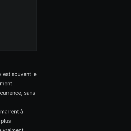
x est souvent le
ement :
ncurrence, sans
émarrent à
 plus
e vraiment