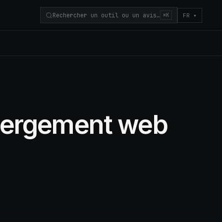
Rechercher un outil ou un avis…
FR
▾
⌘K
ébergement web