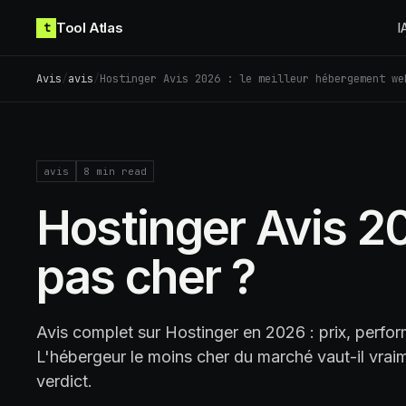
Skip to content
Tool Atlas
t
I
Avis
/
avis
/
Hostinger Avis 2026 : le meilleur hébergement we
avis
8
min read
Hostinger Avis 2
pas cher ?
Avis complet sur Hostinger en 2026 : prix, perfo
L'hébergeur le moins cher du marché vaut-il vraim
verdict.