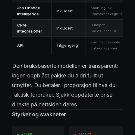
Job Change
Sporing av
Inkludert
Intelligence
kontaktbevegelser
CRM-
HubSpot,
Inkludert
integrasjoner
Salesforce m.fl.
For tilpassede
API
Tilgjengelig
integrasjoner
Den bruksbaserte modellen er transparent:
ingen oppblåst pakke du aldri fullt ut
utnytter. Du betaler i proporsjon til hva du
faktisk forbruker. Sjekk oppdaterte priser
direkte på nettsiden deres.
Styrker og svakheter
+
KEEPS
−
BREAKS