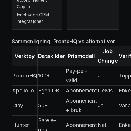
(Apollo, Hunter,
Clay...)
Innebygde CRM-
integrasjoner
Sammenligning: ProntoHQ vs alternativer
Job
Verktøy
Datakilder
Prismodell
Veri
Change
Pay-per-
ProntoHQ
100+
Ja
Tripp
valid
Apollo.io
Egen DB
Abonnement
Delvis
Enke
Abonnement
Clay
50+
Ja
Varia
+ bruk
Bare e-
Hunter
Abonnement
Nei
Enke
post