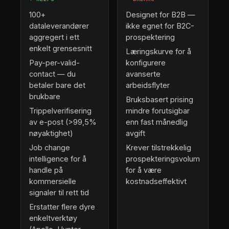
100+
Designet for B2B —
dataleverandører
ikke egnet for B2C-
aggregert i ett
prospektering
enkelt grensesnitt
Læringskurve for å
Pay-per-valid-
konfigurere
contact — du
avanserte
betaler bare det
arbeidsflyter
brukbare
Bruksbasert prising
Trippelverifisering
mindre forutsigbar
av e-post (>99,5%
enn fast månedlig
nøyaktighet)
avgift
Job change
Krever tilstrekkelig
intelligence for å
prospekteringsvolum
handle på
for å være
kommersielle
kostnadseffektivt
signaler til rett tid
Erstatter flere dyre
enkeltverktøy