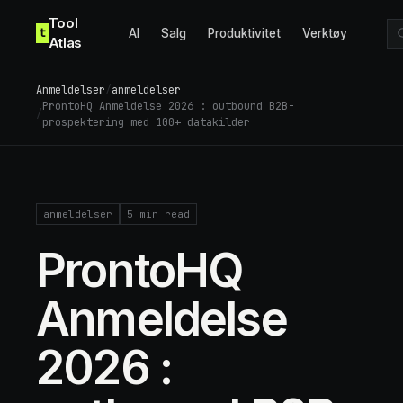
Skip to content
Tool
t
AI
Salg
Produktivitet
Verktøy
Atlas
Anmeldelser
/
anmeldelser
ProntoHQ Anmeldelse 2026 : outbound B2B-
/
prospektering med 100+ datakilder
anmeldelser
5
min read
ProntoHQ
Anmeldelse
2026 :