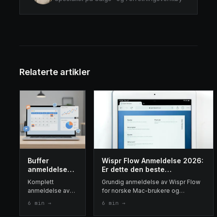
Relaterte artikler
Buffer
Wispr Flow Anmeldelse 2026:
anmeldelse
Er dette den beste
2026: beste
dikteringsappen for Mac?
Komplett
Grundig anmeldelse av Wispr Flow
verktøy for
anmeldelse av
for norske Mac-brukere og
sosiale
Buffer 2026:
profesjonelle. Pris, funksjoner,
6
min →
6
min →
medier?
funksjoner,
personvern og sammenligning med
priser, fordeler
konkurrentene. Verdt ~12$/mnd?