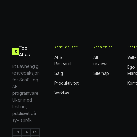
Tool
Anmeldelser
Redaksjon
Part
t
Atlas
AI &
All
Willy
Research
reviews
Et uavhengig
Ego
testredaksjon
Salg
Sitemap
Mark
for SaaS- og
Produktivitet
Kom
AI-
programvare.
Verktøy
Uker med
testing,
publisert på
syv språk.
EN
FR
ES