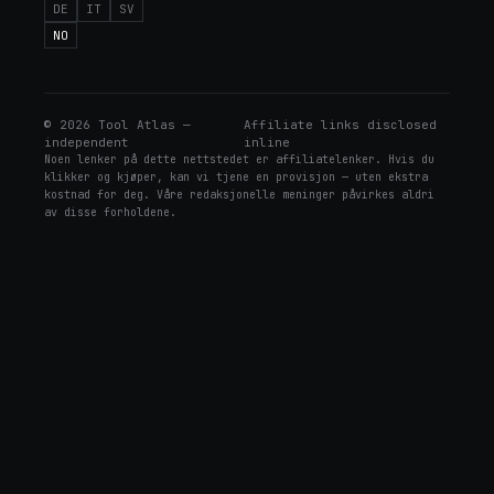
DE
IT
SV
NO
©
2026
Tool Atlas —
Affiliate links disclosed
independent
inline
Noen lenker på dette nettstedet er affiliatelenker. Hvis du
klikker og kjøper, kan vi tjene en provisjon — uten ekstra
kostnad for deg. Våre redaksjonelle meninger påvirkes aldri
av disse forholdene.