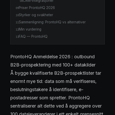
CRM-integrasjoner
08
Priser ProntoHQ 2026
09
Styrker og svakheter
10
Sammenligning: ProntoHQ vs alternativer
11
Min vurdering
12
FAQ — ProntoHQ
13
ProntoHQ Anmeldelse 2026 : outbound
B2B-prospektering med 100+ datakilder
Å bygge kvalifiserte B2B-prospektlister tar
enormt mye tid: data som må verifiseres,
beslutningstakere å identifisere, e-
postadresser som spretter. ProntoHQ
sentraliserer alt dette ved å aggregere over
100 dataleverandører i ett enkelt grensesnitt.