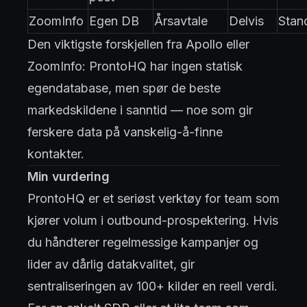
ZoomInfo
Egen DB
Årsavtale
Delvis
Stan
Den viktigste forskjellen fra Apollo eller
ZoomInfo: ProntoHQ har ingen statisk
egendatabase, men spør de beste
markedskildene i sanntid — noe som gir
ferskere data på vanskelig-å-finne
kontakter.
Min vurdering
ProntoHQ er et seriøst verktøy for team som
kjører volum i outbound-prospektering. Hvis
du håndterer regelmessige kampanjer og
lider av dårlig datakvalitet, gir
sentraliseringen av 100+ kilder en reell verdi.