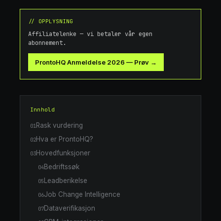
// OPPLYSNING
Affiliatelenke — vi betaler vår egen
abonnement.
ProntoHQ Anmeldelse 2026
—
Prøv →
Innhold
Rask vurdering
01
Hva er ProntoHQ?
02
Hovedfunksjoner
03
Bedriftssøk
04
Leadberikelse
05
Job Change Intelligence
06
Dataverifikasjon
07