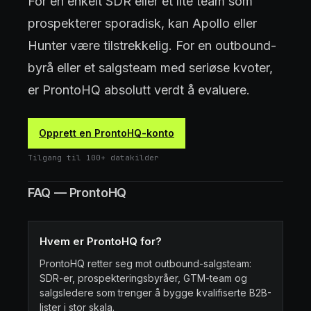
For en enkelt SDR eller et lite team som
prospekterer sporadisk, kan Apollo eller
Hunter være tilstrekkelig. For en outbound-
byrå eller et salgsteam med seriøse kvoter,
er ProntoHQ absolutt verdt å evaluere.
Opprett en ProntoHQ-konto
Tilgang til 100+ datakilder
FAQ — ProntoHQ
Hvem er ProntoHQ for?
ProntoHQ retter seg mot outbound-salgsteam:
SDR-er, prospekteringsbyråer, GTM-team og
salgsledere som trenger å bygge kvalifiserte B2B-
lister i stor skala.