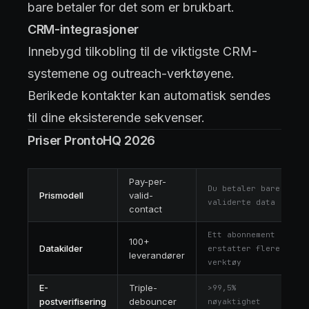
bare betaler for det som er brukbart.
CRM-integrasjoner
Innebygd tilkobling til de viktigste CRM-
systemene og outreach-verktøyene.
Berikede kontakter kan automatisk sendes
til dine eksisterende sekvenser.
Priser ProntoHQ 2026
Pay-per-
Du betaler bare
Prismodell
valid-
validerte data
contact
Ett abonnement
100+
Datakilder
erstatter flere
leverandører
verktøy
E-
Triple-
>99,5%
postverifisering
debouncer
nøyaktighet