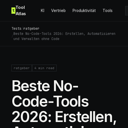
Skip to content
Tool
t
KI
Vertrieb
Produktivität
Tools
Atlas
Tests
/
ratgeber
Beste No-Code-Tools 2026: Erstellen, Automatisieren
/
und Verwalten ohne Code
ratgeber
4
min read
Beste No-
Code-Tools
2026: Erstellen,