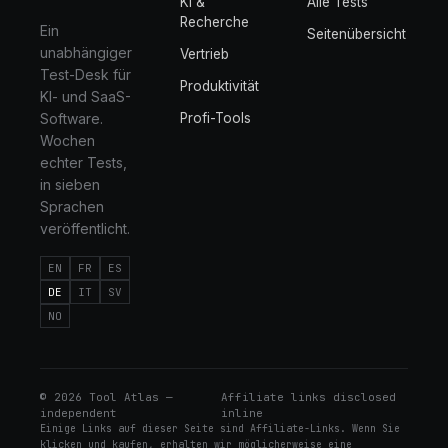
KI &
Alle Tests
Recherche
Ein
Seitenübersicht
unabhängiger
Vertrieb
Test-Desk für
Produktivität
KI- und SaaS-
Software.
Profi-Tools
Wochen
echter Tests,
in sieben
Sprachen
veröffentlicht.
EN
FR
ES
DE
IT
SV
NO
©
2026
Tool Atlas —
Affiliate links disclosed
independent
inline
Einige Links auf dieser Seite sind Affiliate-Links. Wenn Sie
klicken und kaufen, erhalten wir möglicherweise eine