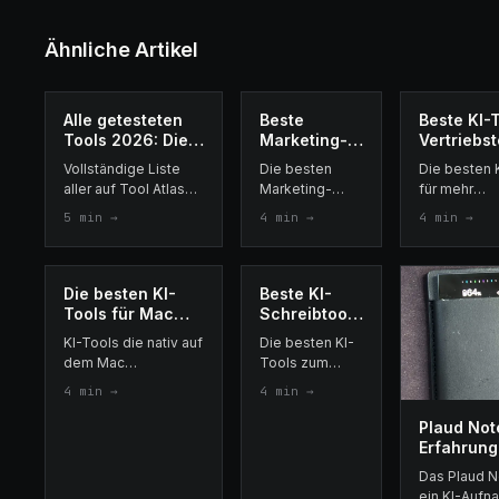
Ähnliche Artikel
Alle getesteten
Beste
Beste KI-T
Tools 2026: Die
Marketing-
Vertriebs
vollständige Liste
Tools für
2026
Vollständige Liste
Die besten
Die besten 
Freelancer
aller auf Tool Atlas
Marketing-
für mehr
2026
getesteten Tools: KI,
Tools für
Vertriebserf
5
min →
4
min →
4
min →
Vertrieb, Marketing,
Selbstständige
LinkedIn-
Produktivität und No-
2026: Social-
Automatisie
Code.
Media-Planung,
Cold-Email,
LinkedIn-
Closer und
Die besten KI-
Beste KI-
Akquise, Cold-
Datenanreic
Tools für Mac
Schreibtools
Email-
2026
2026:
KI-Tools die nativ auf
Die besten KI-
Outreach,
Getestet und
dem Mac
Tools zum
Textbausteine
bewertet
funktionieren:
schnelleren
und KI-
4
min →
4
min →
Spracheingabe,
und besseren
Recherche.
Meeting-Notizen, KI-
Schreiben
Plaud Not
Modelle und
2026. Getestet:
Erfahrun
Aufgabenverwaltung.
Spracheingabe,
2026: mei
Das Plaud No
Getestet auf macOS.
KI-Modelle,
nach 3 M
ein KI-Aufn