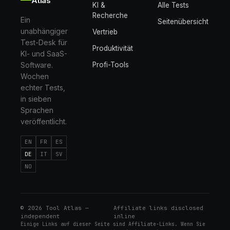
Atlas
KI &
Alle Tests
Recherche
Ein
Seitenübersicht
unabhängiger
Vertrieb
Test-Desk für
Produktivität
KI- und SaaS-
Software.
Profi-Tools
Wochen
echter Tests,
in sieben
Sprachen
veröffentlicht.
EN
FR
ES
DE
IT
SV
NO
©
2026
Tool Atlas —
Affiliate links disclosed
independent
inline
Einige Links auf dieser Seite sind Affiliate-Links. Wenn Sie