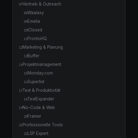
Vertrieb & Outreach
07
Waalaxy
08
Emelia
09
iClosed
10
ProntoHQ
11
Marketing & Planung
12
Buffer
13
Projektmanagement
14
Monday.com
15
Superlist
16
Text & Produktivität
17
TextExpander
18
No-Code & Web
19
Framer
20
Professionelle Tools
21
LSP Expert
22