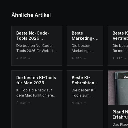
Ähnliche Artikel
Beste No-Code-
Beste
Beste K
Tools 2026:
Marketing-
Vertrie
Erstellen,
Tools für
2026
Die besten No-Code-
Die besten
Die best
Automatisieren und
Freelancer
Tools 2026 für Website-
Marketing-
für mehr
Verwalten ohne
2026
Erstellung,
Tools für
Vertriebs
4
min →
4
min →
4
min →
Code
Projektmanagement,
Selbstständige
LinkedIn
Social-Media-Planung
2026: Social-
Automati
und LinkedIn-
Media-Planung,
Cold-Ema
Automatisierung — ganz
LinkedIn-
Closer u
Die besten KI-Tools
Beste KI-
ohne
Akquise, Cold-
Datenanr
für Mac 2026
Schreibtools
Programmierkenntnisse.
Email-
2026:
KI-Tools die nativ auf
Die besten KI-
Outreach,
Getestet und
dem Mac funktionieren:
Tools zum
Textbausteine
bewertet
Spracheingabe,
schnelleren
und KI-
4
min →
4
min →
Meeting-Notizen, KI-
und besseren
Recherche.
Modelle und
Schreiben
Plaud N
Aufgabenverwaltung.
2026. Getestet:
Erfahr
Getestet auf macOS.
Spracheingabe,
2026: m
Das Plaud
KI-Modelle,
nach 3