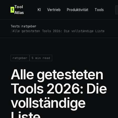
Skip to content
Tool
t
KI
Vertrieb
Produktivität
Tools
Atlas
Tests
/
ratgeber
/
Alle getesteten Tools 2026: Die vollständige Liste
ratgeber
5
min read
Alle getesteten
Tools 2026: Die
vollständige
Liste