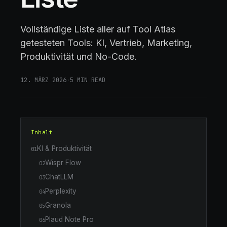
Vollständige Liste aller auf Tool Atlas
getesteten Tools: KI, Vertrieb, Marketing,
Produktivität und No-Code.
12. MÄRZ 2026
·
5
MIN READ
Inhalt
KI & Produktivität
01
Wispr Flow
02
ChatLLM
03
Perplexity
04
Granola
05
Plaud Note Pro
06