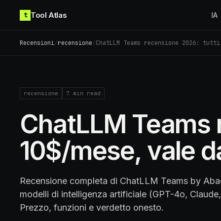
Skip to content
Tool Atlas
t
IA
Recensioni
/
recensione
/
ChatLLM Teams recensione 2026: tutti
recensione
7
min read
ChatLLM Teams rec
10$/mese, vale d
Recensione completa di ChatLLM Teams by Abacu
modelli di intelligenza artificiale (GPT-4o, Claude
Prezzo, funzioni e verdetto onesto.