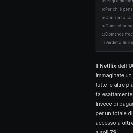
Pregi e difetti
06
Per chi è pen
07
Confronto con
08
Come abbonars
09
Domande freq
10
Verdetto finale
11
Il Netflix dell
Immaginate un 
tutte le altre p
fa esattamente 
Invece di paga
per un totale 
accesso a
oltr
a soli
7$
.