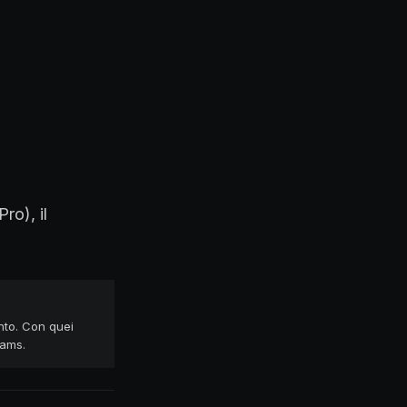
ro), il
nto. Con quei
eams.