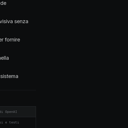
nde
 visiva senza
r fornire
ella
i sistema
di OpenAI
si e testi