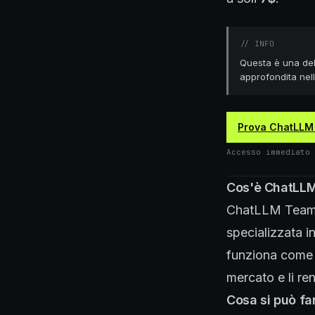
//
INFO
Questa è una del
approfondita nell
Prova ChatLLM
Accesso immediato 
Cos'è ChatLL
ChatLLM Teams
specializzata in
funziona come un
mercato e li re
Cosa si può f