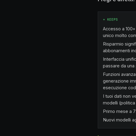
+
KEEPS
Accesso a 100+ 
unico molto com
Risparmio signifi
abbonamenti ind
Interfaccia unif
passare da una p
Funzioni avanza
generazione imm
esecuzione cod
I tuoi dati non 
modelli (politica
Primo mese a 7$
Nuovi modelli a