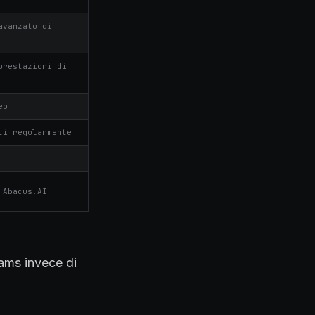
avanzato di
prestazioni di
eo
ti regolarmente
 Abacus.AI
ms invece di