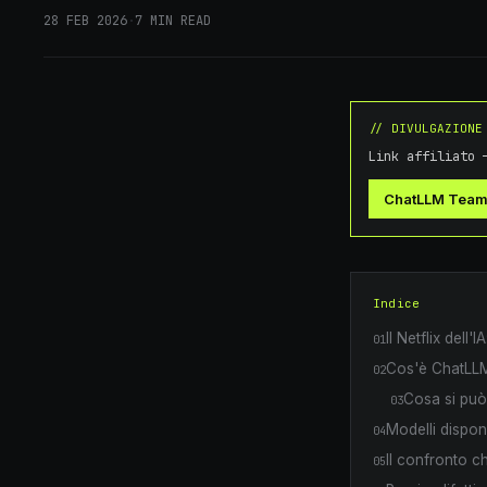
28 FEB 2026
·
7
MIN READ
// DIVULGAZIONE
Link affiliato 
ChatLLM Team
Indice
Il Netflix dell
01
Cos'è ChatLL
02
Cosa si pu
03
Modelli disponi
04
Il confronto c
05