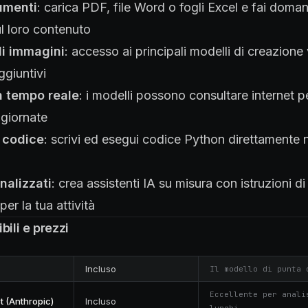
umenti
: carica PDF, file Word o fogli Excel e fai doma
l loro contenuto
i immagini
: accesso ai principali modelli di creazione
giuntivi
n tempo reale
: i modelli possono consultare internet pe
ggiornate
 codice
: scrivi ed esegui codice Python direttamente n
nalizzati
: crea assistenti IA su misura con istruzioni d
er la tua attività
bili e prezzi
Incluso
Il modello di punta 
Eccellente per anali
t (Anthropic)
Incluso