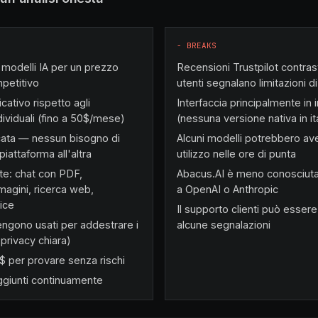
−
BREAKS
modelli IA per un prezzo
Recensioni Trustpilot contras
petitivo
utenti segnalano limitazioni d
cativo rispetto agli
Interfaccia principalmente in 
ividuali (fino a 50$/mese)
(nessuna versione nativa in it
icata — nessun bisogno di
Alcuni modelli potrebbero aver
iattaforma all'altra
utilizzo nelle ore di punta
te: chat con PDF,
Abacus.AI è meno conosciuta i
agini, ricerca web,
a OpenAI o Anthropic
ice
Il supporto clienti può esser
vengono usati per addestrare i
alcune segnalazioni
 privacy chiara)
 per provare senza rischi
ggiunti continuamente