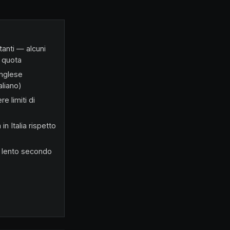
tanti — alcuni
i quota
inglese
aliano)
e limiti di
n Italia rispetto
e lento secondo