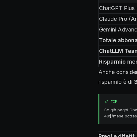
ChatGPT Plus 
Claude Pro (An
Gemini Advanc
Totale abbona
ChatLLM Tea
Risparmio men
Anche consider
risparmio è di
3
//
TIP
Se già paghi Cha
40$/mese potrest
Pregi e difetti