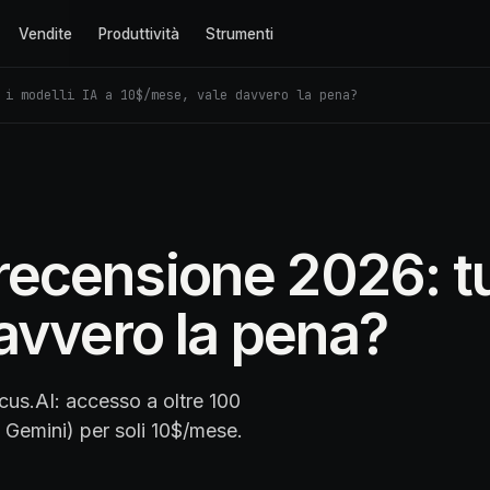
Vendite
Produttività
Strumenti
 i modelli IA a 10$/mese, vale davvero la pena?
ensione 2026: tutt
avvero la pena?
s.AI: accesso a oltre 100
, Gemini) per soli 10$/mese.