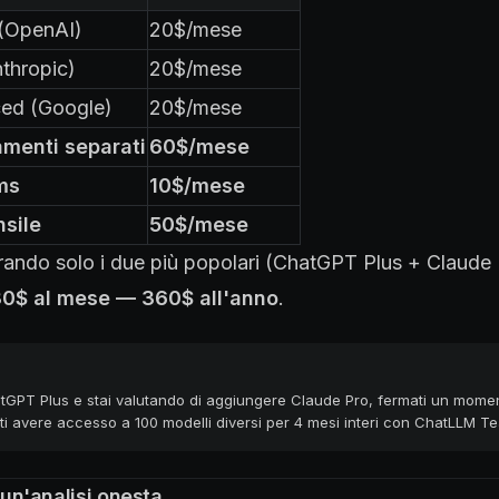
(OpenAI)
20$/mese
thropic)
20$/mese
ed (Google)
20$/mese
menti separati
60$/mese
ms
10$/mese
sile
50$/mese
ando solo i due più popolari (ChatGPT Plus + Claude P
0$ al mese — 360$ all'anno
.
tGPT Plus e stai valutando di aggiungere Claude Pro, fermati un mome
i avere accesso a 100 modelli diversi per 4 mesi interi con ChatLLM T
: un'analisi onesta