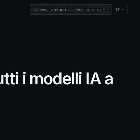
Cerca strumenti e recensioni…
IT
▾
⌘K
i i modelli IA a