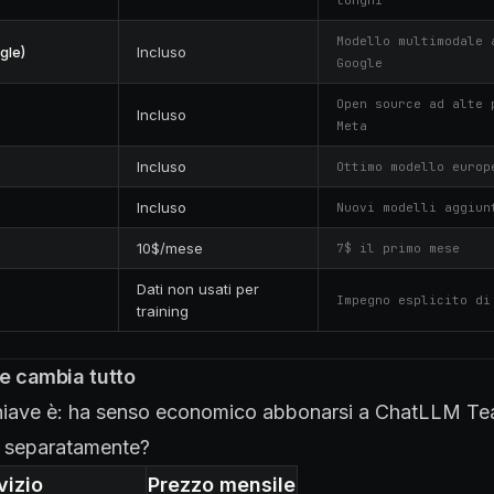
lunghi
Modello multimodale 
gle)
Incluso
Google
Open source ad alte 
Incluso
Meta
Incluso
Ottimo modello europ
Incluso
Nuovi modelli aggiun
10$/mese
7$ il primo mese
Dati non usati per
Impegno esplicito di
training
he cambia tutto
iave è: ha senso economico abbonarsi a ChatLLM Tea
zi separatamente?
vizio
Prezzo mensile