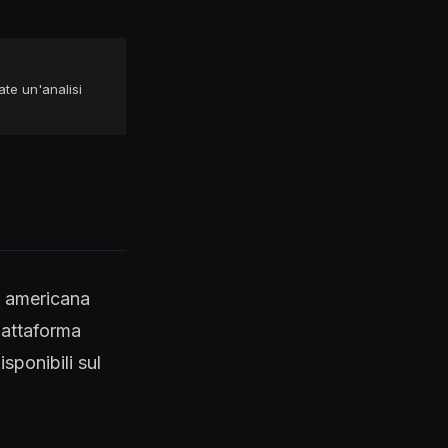
ate un'analisi
a americana
piattaforma
sponibili sul