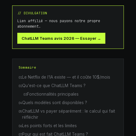
// DIVULGATION
Lien affilié — nous payons notre propre
abonnement.
ChatLLM Teams avis 2026
—
Essayer →
Sommaire
Le Netflix de l'IA existe — et il coûte 10$/mois
01
Qu'est-ce que ChatLLM Teams ?
02
Fonctionnalités principales
03
Quels modèles sont disponibles ?
04
ChatLLM vs payer séparément : le calcul qui fait
05
réfléchir
Les points forts et les limites
06
Pour qui est fait ChatLLM Teams ?
07