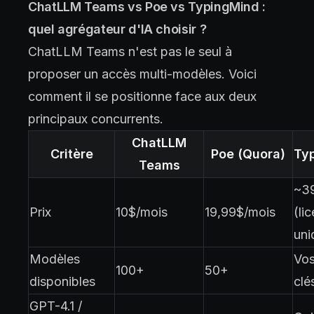
ChatLLM Teams vs Poe vs TypingMind :
quel agrégateur d'IA choisir ?
ChatLLM Teams n'est pas le seul à
proposer un accès multi-modèles. Voici
comment il se positionne face aux deux
principaux concurrents.
ChatLLM
Critère
Poe (Quora)
Ty
Teams
~3
Prix
10$/mois
19,99$/mois
(li
uni
Modèles
Vos
100+
50+
disponibles
clé
GPT-4.1 /