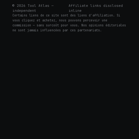
©
2026
Tool Atlas —
Affiliate links disclosed
independent
inline
Certains liens de ce site sont des liens d'affiliation. Si
vous cliquez et achetez, nous pouvons percevoir une
commission — sans surcoût pour vous. Nos opinions éditoriales
ne sont jamais influencées par ces partenariats.