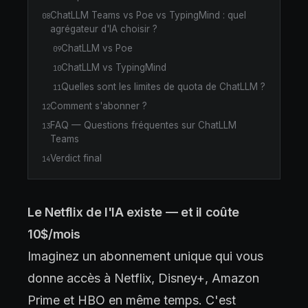
ChatLLM Teams vs Poe vs TypingMind : quel
08
agrégateur d'IA choisir ?
ChatLLM vs Poe
09
ChatLLM vs TypingMind
10
Quelles sont les limites de quota de ChatLLM ?
11
Comment s'abonner ?
12
FAQ — Questions fréquentes sur ChatLLM
13
Teams
Verdict final
14
Le Netflix de l'IA existe — et il coûte
10$/mois
Imaginez un abonnement unique qui vous
donne accès à Netflix, Disney+, Amazon
Prime et HBO en même temps. C'est