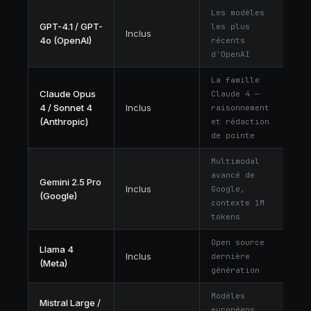
Les modèles
GPT-4.1 / GPT-
les plus
Inclus
4o (OpenAI)
récents
d'OpenAI
La famille
Claude Opus
Claude 4 —
4 / Sonnet 4
Inclus
raisonnement
(Anthropic)
et rédaction
de pointe
Multimodal
avancé de
Gemini 2.5 Pro
Inclus
Google,
(Google)
contexte 1M
tokens
Open source
Llama 4
Inclus
dernière
(Meta)
génération
Modèles
Mistral Large /
européens,