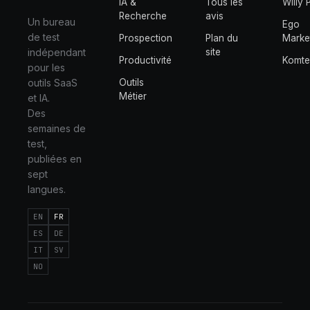
IA &
Tous les
Willy 
Recherche
avis
Un bureau
Ego
de test
Prospection
Plan du
Marke
indépendant
site
Productivité
Komt
pour les
outils SaaS
Outils
Métier
et IA.
Des
semaines de
test,
publiées en
sept
langues.
EN
FR
ES
DE
IT
SV
NO