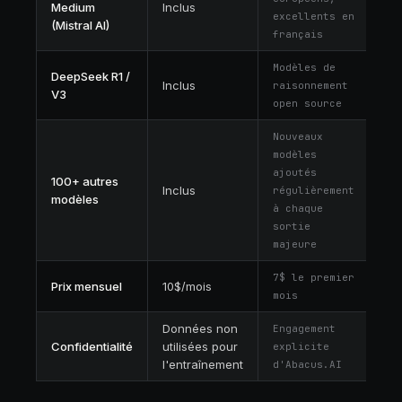
Medium
Inclus
excellents en
(Mistral AI)
français
Modèles de
DeepSeek R1 /
Inclus
raisonnement
V3
open source
Nouveaux
modèles
ajoutés
100+ autres
Inclus
régulièrement
modèles
à chaque
sortie
majeure
7$ le premier
Prix mensuel
10$/mois
mois
Données non
Engagement
Confidentialité
utilisées pour
explicite
l'entraînement
d'Abacus.AI