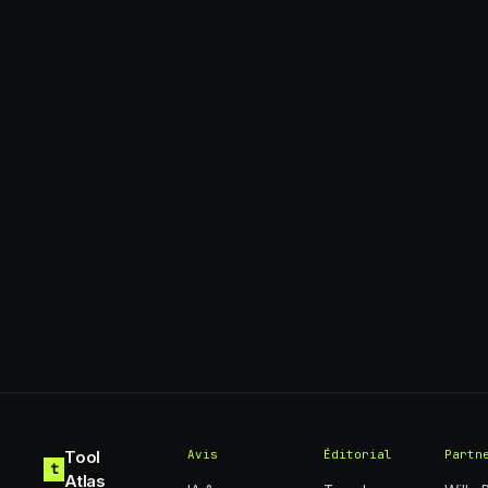
Tool
Avis
Éditorial
Partn
t
Atlas