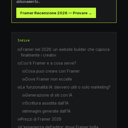
abbonamento.
Framer Recensione 2026
—
Provare →
Indice
Framer nel 2026: un website builder che capisce
01
finalmente i creativi
Cos'è Framer e a cosa serve?
02
Cosa puoi creare con Framer
03
Dove Framer non eccelle
04
Le funzionalità IA: davvero utili o solo marketing?
05
Generazione di siti con IA
06
Scrittura assistita dall'IA
07
Immagini generate dall'IA
08
Prezzi di Framer 2026
09
L'esperienza dell'editor: dove Framer brilla
10