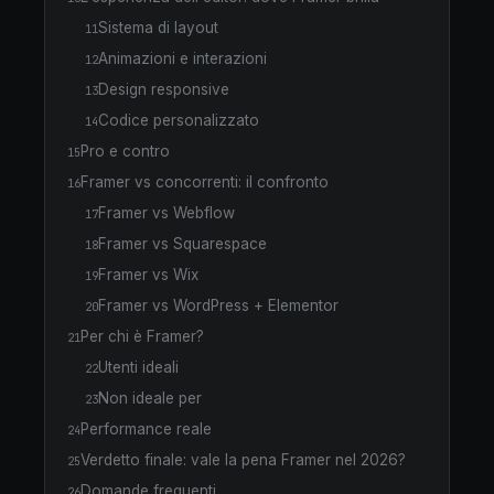
Sistema di layout
11
Animazioni e interazioni
12
Design responsive
13
Codice personalizzato
14
Pro e contro
15
Framer vs concorrenti: il confronto
16
Framer vs Webflow
17
Framer vs Squarespace
18
Framer vs Wix
19
Framer vs WordPress + Elementor
20
Per chi è Framer?
21
Utenti ideali
22
Non ideale per
23
Performance reale
24
Verdetto finale: vale la pena Framer nel 2026?
25
Domande frequenti
26