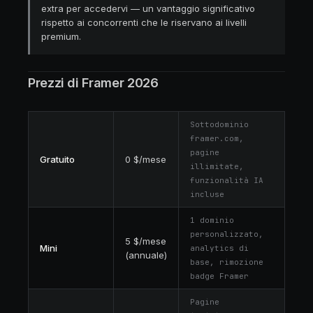
extra per accedervi — un vantaggio significativo
rispetto ai concorrenti che le riservano ai livelli
premium.
Prezzi di Framer 2026
Sottodominio
framer.com,
pagine
Gratuito
0 $/mese
illimitate,
funzionalità IA
incluse
1 dominio
personalizzato,
5 $/mese
Mini
analytics di
(annuale)
base, rimozione
badge Framer
Pagine