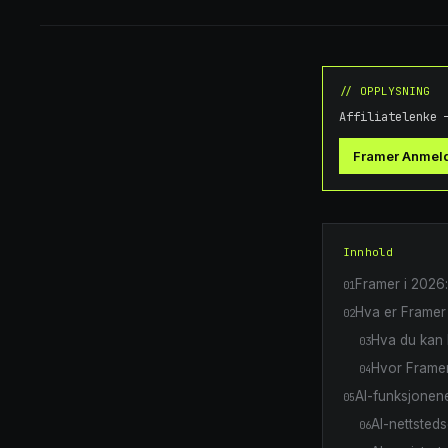
// OPPLYSNING
Affiliatelenke 
Framer Anmel
Innhold
Framer i 2026:
01
Hva er Framer 
02
Hva du kan
03
Hvor Framer
04
AI-funksjonene
05
AI-nettsted
06