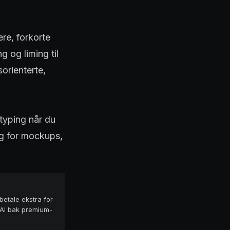
re, forkorte
g og liming til
sorienterte,
otyping når du
lig for mockups,
 betale ekstra for
 AI bak premium-