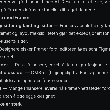
rerer valgfritt innhold med AI. Resultatet er et ekte, yt
 på Framers infrastruktur eller ditt eget domene.
ge med Framer
ssider og landingssider
— Framers absolutte styrke
met og layoutfleksibiliteten gjør det eksepsjonelt for
kuserte sider.
esignere elsker Framer fordi editoren føles som Figma
dkodet.
eder
— Raskt å lansere, enkelt å iterere, profesjonelt 
nholdssider
— CMS-et (tilgjengelig fra Basic-planen) 
nholdssamlinger uten å røre koden.
d
— Mange frilansere leverer nå Framer-nettsteder for
ld uten å ødelegge designet.
ke er sterk