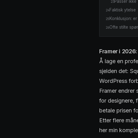
Passer ikke 
23
Faktisk ytelse
24
Konklusjon: er
25
Ofte stilte spø
26
Framer i 2026:
Å lage en profe
sjelden det: Sq
WordPress forbl
Framer endrer s
for designere, 
betale prisen f
Etter flere mån
her min komplet