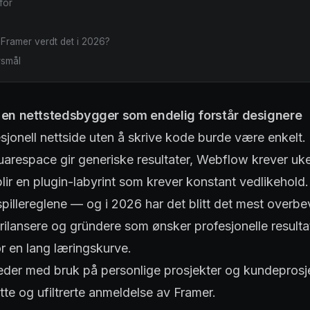
for
 Framer verdt det i 2026?
rsmål
 en nettstedsbygger som endelig forstår designere
sjonell nettside uten å skrive kode burde være enkelt. I
uarespace gir generiske resultater, Webflow krever uke
ir en plugin-labyrint som krever konstant vedlikehold.
pillereglene — og i 2026 har det blitt det mest overbe
frilansere og gründere som ønsker profesjonelle resulta
or en lang læringskurve.
eder med bruk på personlige prosjekter og kundeprosje
te og ufiltrerte anmeldelse av Framer.