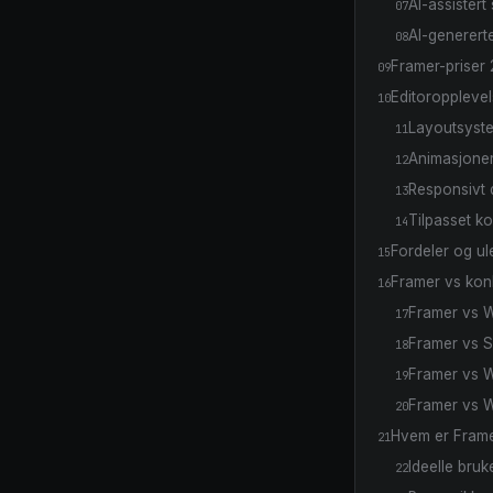
AI-assistert 
07
AI-genererte
08
Framer-priser
09
Editoropplevel
10
Layoutsyst
11
Animasjoner
12
Responsivt 
13
Tilpasset k
14
Fordeler og u
15
Framer vs kon
16
Framer vs 
17
Framer vs 
18
Framer vs W
19
Framer vs 
20
Hvem er Frame
21
Ideelle bruk
22