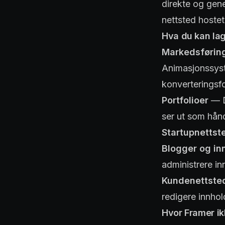
direkte og gene
nettsted hostet
Hva du kan la
Markedsføring
Animasjonssyste
konverteringsfo
Portfolioer
— D
ser ut som hån
Startupnettst
Blogger og in
administrere in
Kundenettste
redigere innho
Hvor Framer ik