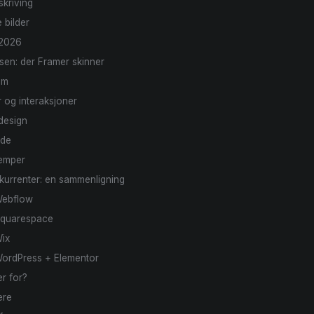
skriving
 bilder
 2026
sen: der Framer skinner
em
 og interaksjoner
design
ode
lemper
kurrenter: en sammenligning
Webflow
Squarespace
ix
WordPress + Elementor
r for?
ere