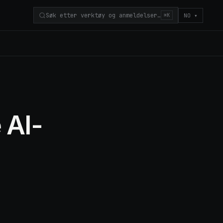
Søk etter verktøy og anmeldelser…
NO
▾
⌘K
 AI-