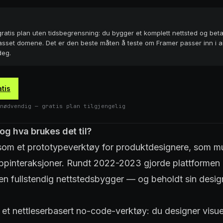
gratis plan uten tidsbegrensning: du bygger et komplett nettsted og bet
tilpasset domene. Det er den beste måten å teste om Framer passer inn i a
deg.
tis
nødvendig — gratis plan tilgjengelig
og hva brukes det til?
 som et prototypeverktøy for produktdesignere, som m
appinteraksjoner. Rundt 2022-2023 gjorde plattformen 
i en fullstendig nettstedsbygger — og beholdt sin desi
 et nettleserbasert no-code-verktøy: du designer visuel