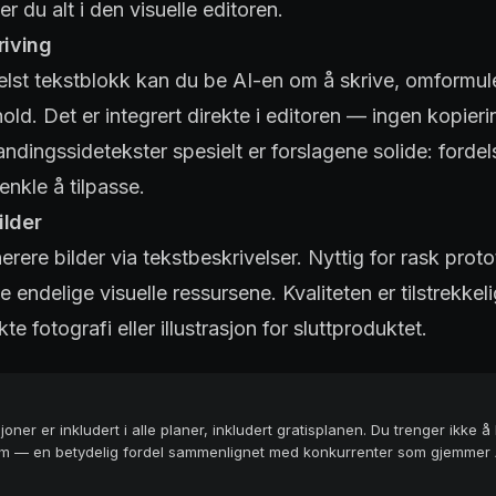
er du alt i den visuelle editoren.
riving
elst tekstblokk kan du be AI-en om å skrive, omformule
hold. Det er integrert direkte i editoren — ingen kopierin
ndingssidetekster spesielt er forslagene solide: fordel
enkle å tilpasse.
ilder
rere bilder via tekstbeskrivelser. Nyttig for rask prot
e endelige visuelle ressursene. Kvaliteten er tilstrekke
te fotografi eller illustrasjon for sluttproduktet.
oner er inkludert i alle planer, inkludert gratisplanen. Du trenger ikke å
 dem — en betydelig fordel sammenlignet med konkurrenter som gjemmer