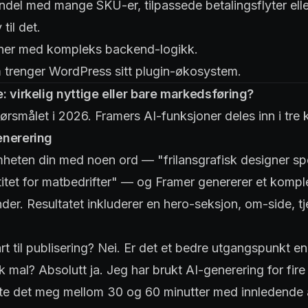
del med mange SKU-er, tilpassede betalingsflyter elle
til det.
ner med kompleks backend-logikk.
 trenger WordPress sitt plugin-økosystem.
: virkelig nyttige eller bare markedsføring?
ørsmålet i 2026. Framers AI-funksjoner deles inn i tre 
enerering
heten din med noen ord — "frilansgrafisk designer spe
itet for matbedrifter" — og Framer genererer et komple
er. Resultatet inkluderer en hero-seksjon, om-side, t
art til publisering? Nei. Er det et bedre utgangspunkt en
sk mal? Absolutt ja. Jeg har brukt AI-generering for fire
te det meg mellom 30 og 60 minutter med innledende 