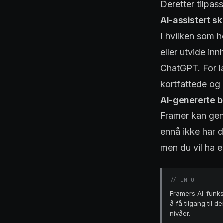
Deretter tilpass
AI-assistert sk
I hvilken som h
eller utvide inn
ChatGPT. For la
kortfattede og 
AI-genererte b
Framer kan gene
ennå ikke har d
men du vil ha ek
//
INFO
Framers AI-funksj
å få tilgang til
nivåer.