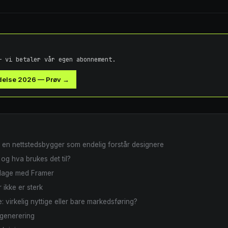
— vi betaler vår egen abonnement.
delse 2026
—
Prøv →
 en nettstedsbygger som endelig forstår designere
og hva brukes det til?
 lage med Framer
 ikke er sterk
: virkelig nyttige eller bare markedsføring?
sgenerering