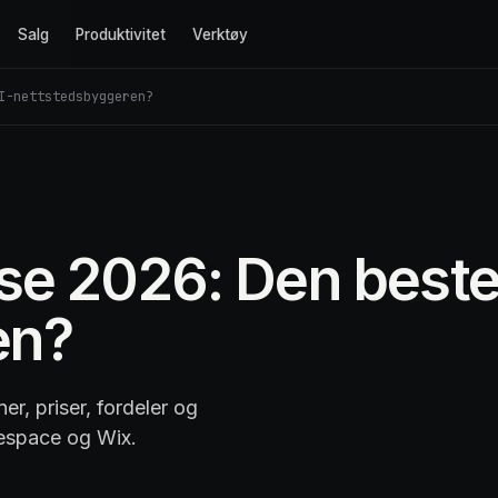
Salg
Produktivitet
Verktøy
I-nettstedsbyggeren?
e 2026: Den beste
en?
r, priser, fordeler og
espace og Wix.