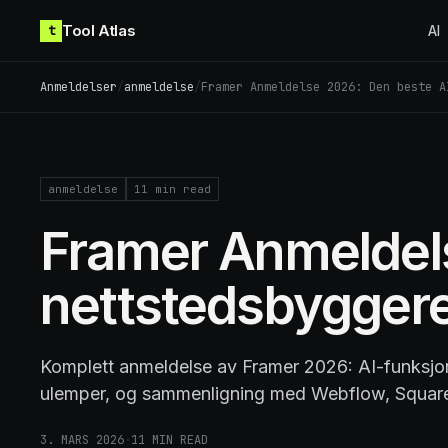
Skip to content
Tool Atlas
t
AI
Anmeldelser
/
anmeldelse
/
Framer Anmeldelse 2026: Den beste A
anmeldelse
11
min read
Framer Anmeldels
nettstedsbygger
Komplett anmeldelse av Framer 2026: AI-funksjone
ulemper, og sammenligning med Webflow, Squar
3. MARS 2026
·
11
MIN READ