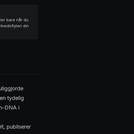
aler bare når du
rbeidsflyten din
uliggjorde
en tydelig
gn-DNA i
t, publiserer