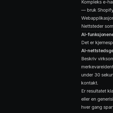
Kompleks e-han
— bruk Shopify 
Webapplikasjo
Nettsteder som
AI-funksjonene
Det er kjernesp
AI-nettstedsg
Beskriv virksom
merkevareident
under 30 sekund
kontakt.
Er resultatet kl
eller en generi
hver gang spar