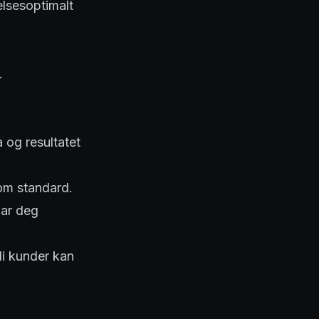
elsesoptimalt
.
 og resultatet
som standard.
lar deg
di kunder kan