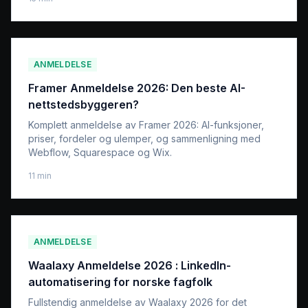
Jamie, og hvem verktøyet passer for.
ANMELDELSE
Framer Anmeldelse 2026: Den beste AI-
nettstedsbyggeren?
Komplett anmeldelse av Framer 2026: AI-funksjoner,
priser, fordeler og ulemper, og sammenligning med
Webflow, Squarespace og Wix.
11
min
ANMELDELSE
Waalaxy Anmeldelse 2026 : LinkedIn-
automatisering for norske fagfolk
Fullstendig anmeldelse av Waalaxy 2026 for det