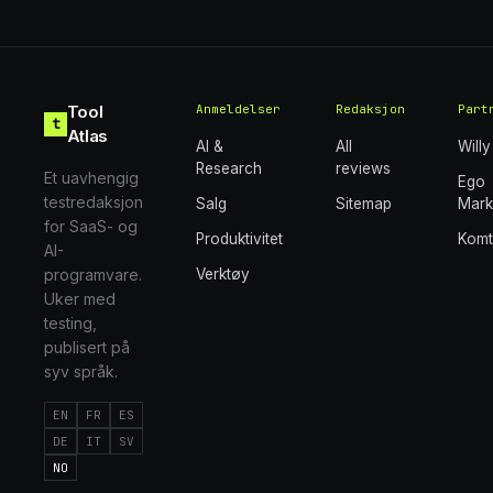
Tool
Anmeldelser
Redaksjon
Part
t
Atlas
AI &
All
Willy
Research
reviews
Et uavhengig
Ego
testredaksjon
Salg
Sitemap
Mark
for SaaS- og
Produktivitet
Kom
AI-
programvare.
Verktøy
Uker med
testing,
publisert på
syv språk.
EN
FR
ES
DE
IT
SV
NO