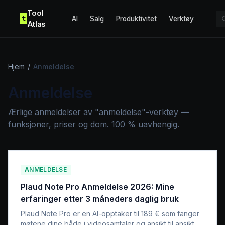
Skip to content
Tool
t
AI
Salg
Produktivitet
Verktøy
Atlas
Hjem
/
Anmeldelse
Anmeldelse
Ærlige anmeldelser av "anmeldelse"-verktøy —
funksjoner, priser og dom. 100 % uavhengig.
ANMELDELSE
Plaud Note Pro Anmeldelse 2026: Mine
erfaringer etter 3 måneders daglig bruk
Plaud Note Pro er en AI-opptaker til 189 € som fanger
møtene dine både i videosamtaler og ansikt til ansikt.