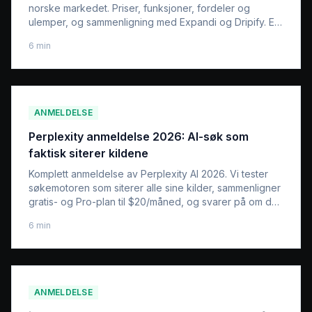
norske markedet. Priser, funksjoner, fordeler og
ulemper, og sammenligning med Expandi og Dripify. Er
det riktig verktøy for deg?
6
min
ANMELDELSE
Perplexity anmeldelse 2026: AI-søk som
faktisk siterer kildene
Komplett anmeldelse av Perplexity AI 2026. Vi tester
søkemotoren som siterer alle sine kilder, sammenligner
gratis- og Pro-plan til $20/måned, og svarer på om det
er verdt pengene fremfor Google og ChatGPT.
6
min
ANMELDELSE