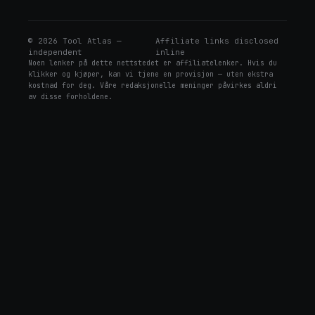
©
2026
Tool Atlas —
Affiliate links disclosed
independent
inline
Noen lenker på dette nettstedet er affiliatelenker. Hvis du
klikker og kjøper, kan vi tjene en provisjon — uten ekstra
kostnad for deg. Våre redaksjonelle meninger påvirkes aldri
av disse forholdene.