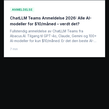
ANMELDELSE
ChatLLM Teams Anmeldelse 2026: Alle AI-
modeller for $10/måned – verdt det?
Fullstendig anmeldelse av ChatLLM Teams fra
Abacus.AI. Tilgang til GPT-4o, Claude, Gemini og 100+
AI-modeller for kun $10/måned. Er det den beste AI-
abonnementsløsningen?
7
min