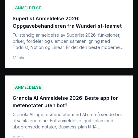
ANMELDELSE
Superlist Anmeldelse 2026:
Oppgavebehandleren fra Wunderlist-teamet
Fullstendig anmeldelse av Superlist 2026: funksjoner,
priser, fordeler og ulemper, sammenligning med
Todoist, Notion og Linear. Er det den beste moderne
oppgavebehandleren?
13
min
ANMELDELSE
Granola AI Anmeldelse 2026: Beste app for
møtenotater uten bot?
Granola AI lager møtenotater med AI uten å sende bot
til samtalene dine. Full anmeldelse: gratisplan med
ubegrensede notater, Business-plan til 14
$/bruker/måned, sammenligning med Otter, Fireflies og
15
min