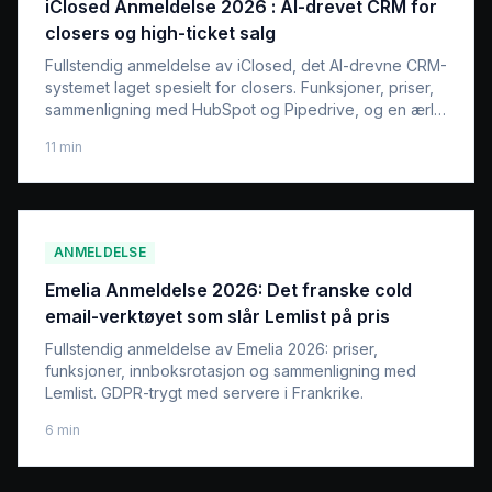
iClosed Anmeldelse 2026 : AI-drevet CRM for
closers og high-ticket salg
Fullstendig anmeldelse av iClosed, det AI-drevne CRM-
systemet laget spesielt for closers. Funksjoner, priser,
sammenligning med HubSpot og Pipedrive, og en ærlig
vurdering for high-ticket salgsteam.
11
min
ANMELDELSE
Emelia Anmeldelse 2026: Det franske cold
email-verktøyet som slår Lemlist på pris
Fullstendig anmeldelse av Emelia 2026: priser,
funksjoner, innboksrotasjon og sammenligning med
Lemlist. GDPR-trygt med servere i Frankrike.
6
min