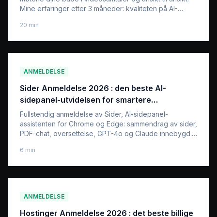
Mine erfaringer etter 3 måneder: kvaliteten på AI-
sammendragene, de 300 gratis minuttene som tar slutt
20
min
for fort, den reelle kostnaden det første året, og
sammenligningen med en app som Granola.
ANMELDELSE
Sider Anmeldelse 2026 : den beste AI-
sidepanel-utvidelsen for smartere
nettsurfing?
Fullstendig anmeldelse av Sider, AI-sidepanel-
assistenten for Chrome og Edge: sammendrag av sider,
PDF-chat, oversettelse, GPT-4o og Claude innebygd.
Er det verdt det?
6
min
ANMELDELSE
Hostinger Anmeldelse 2026 : det beste billige