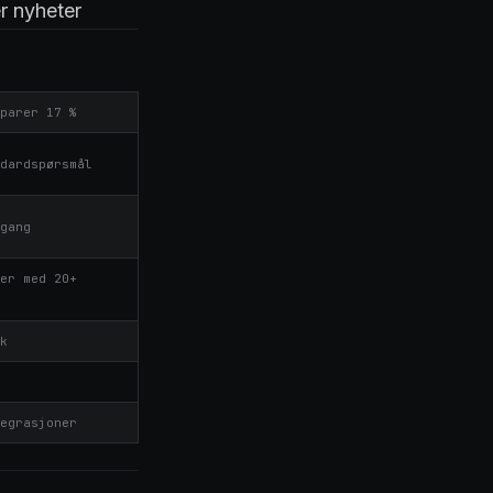
er nyheter
parer 17 %
dardspørsmål
gang
er med 20+
k
egrasjoner