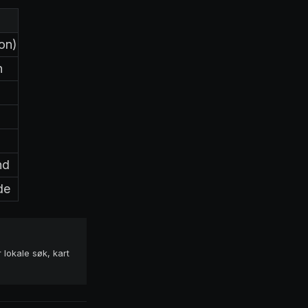
on)
n
nd
de
r lokale søk, kart