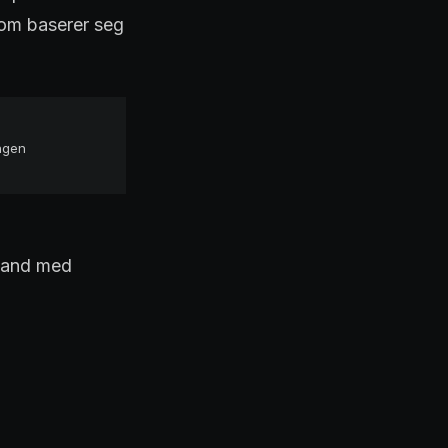
som baserer seg
ingen
stand med