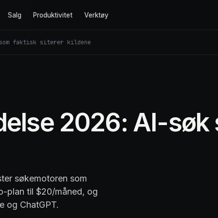
Salg
Produktivitet
Verktøy
som faktisk siterer kildene
delse 2026: AI-søk 
ester søkemotoren som
Pro-plan til $20/måned, og
le og ChatGPT.