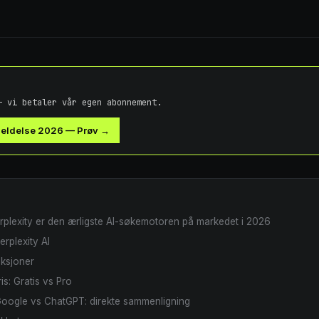
— vi betaler vår egen abonnement.
meldelse 2026
—
Prøv →
rplexity er den ærligste AI-søkemotoren på markedet i 2026
erplexity AI
nksjoner
ris: Gratis vs Pro
 Google vs ChatGPT: direkte sammenligning