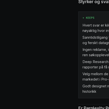
Styrker og sva
+
KEEPS
Hvert svar er k
nøyaktig hvor i
Sanntidstilgang t
og ferskt datag
Ingen reklame, 
ren søkoppleve
Deep Research 
rapporter på få 
Velg mellom de
markedet i Pro
Godt designet 
historikk
Er Perplexity 