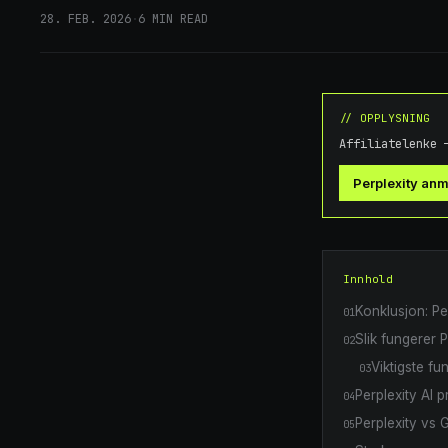
28. FEB. 2026
·
6
MIN READ
// OPPLYSNING
Affiliatelenke 
Perplexity an
Innhold
Konklusjon: Pe
01
Slik fungerer P
02
Viktigste fu
03
Perplexity AI p
04
Perplexity vs
05