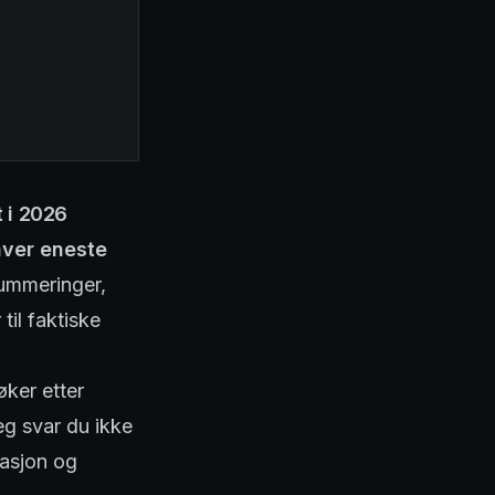
 i 2026
hver eneste
ummeringer,
il faktiske
øker etter
eg svar du ikke
masjon og