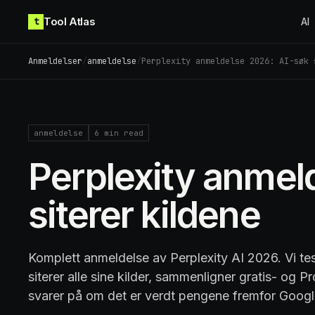
Skip to content
Tool Atlas
t
AI
Anmeldelser
/
anmeldelse
/
Perplexity anmeldelse 2026: AI-søk 
anmeldelse
6
min read
Perplexity anmel
siterer kildene
Komplett anmeldelse av Perplexity AI 2026. Vi t
siterer alle sine kilder, sammenligner gratis- og 
svarer på om det er verdt pengene fremfor Goog