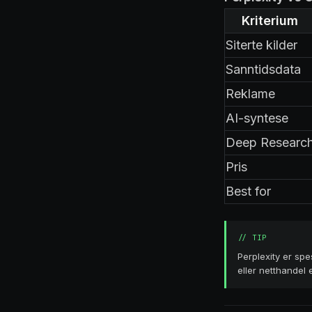
Kriterium
Siterte kilder
Sanntidsdata
Reklame
AI-syntese
Deep Researc
Pris
Best for
//
TIP
Perplexity er spes
eller netthandel 