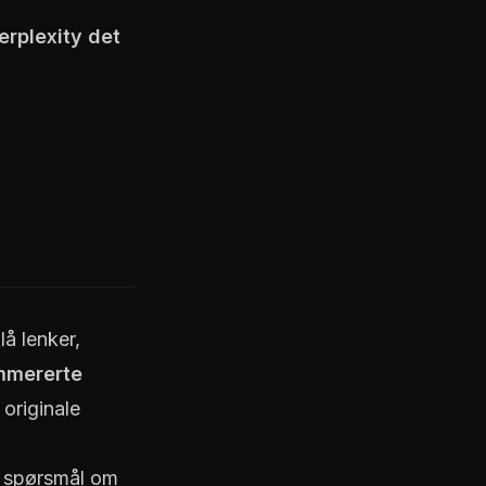
erplexity det
lå lenker,
mmererte
 originale
å spørsmål om