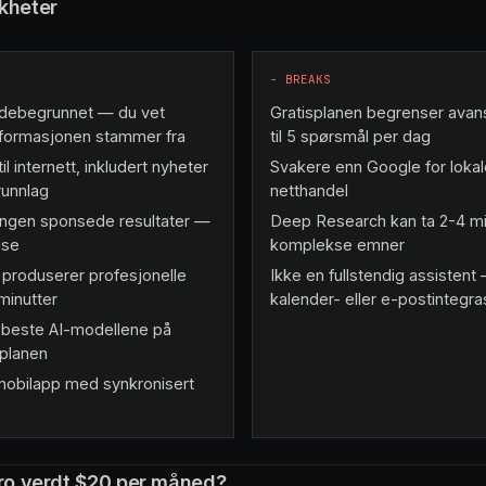
kheter
−
BREAKS
ildebegrunnet — du vet
Gratisplanen begrenser avan
nformasjonen stammer fra
til 5 spørsmål per dag
il internett, inkludert nyheter
Svakere enn Google for lokal
runnlag
netthandel
ingen sponsede resultater —
Deep Research kan ta 2-4 mi
lse
komplekse emner
produserer profesjonelle
Ikke en fullstendig assistent
minutter
kalender- eller e-postintegra
 beste AI-modellene på
-planen
mobilapp med synkronisert
Pro verdt $20 per måned?