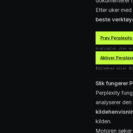
dokumenterer h
Etter uker med 
beste verktøye
Prøv Perplexity
Gratisplan uten kr
Aktiver Perplex
$20/måned eller $2
Slik fungerer P
Perplexity fung
analyserer den
kildehenvisni
kilden.
Motoren søker 