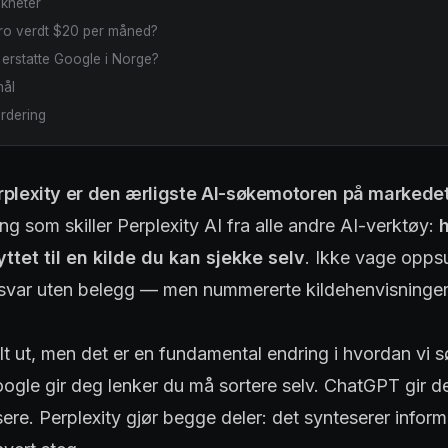
akheter
Pro verdt $20 per måned?
 erstatte Google i Norge?
mål
rdering
rplexity er den ærligste AI-søkemotoren på markedet
ing som skiller Perplexity AI fra alle andre AI-verktøy:
ttet til en kilde du kan sjekke selv
. Ikke vage opps
 svar uten belegg — men nummererte kildehenvisninger t
t ut, men det er en fundamental endring i hvordan vi s
ogle gir deg lenker du må sortere selv. ChatGPT gir d
fisere. Perplexity gjør begge deler: det synteserer infor