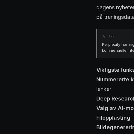
dagens nyheter
på treningsdata
//
INFO
Perplexity har i
kommersielle int
Viktigste funk
Nummererte k
lenker
Deep Researc
Valg av AI-mo
Filopplasting
:
Bildegenereri