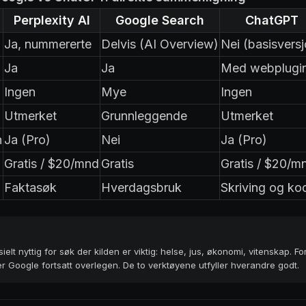
Perplexity AI
Google Search
ChatGPT
Ja, nummererte
Delvis (AI Overview)
Nei (basisversj
Ja
Ja
Med webplugi
Ingen
Mye
Ingen
Utmerket
Grunnleggende
Utmerket
h
Ja (Pro)
Nei
Ja (Pro)
Gratis / $20/mnd
Gratis
Gratis / $20/m
Faktasøk
Hverdagsbruk
Skriving og ko
ielt nyttig for søk der kilden er viktig: helse, jus, økonomi, vitenskap. Fo
er Google fortsatt overlegen. De to verktøyene utfyller hverandre godt.