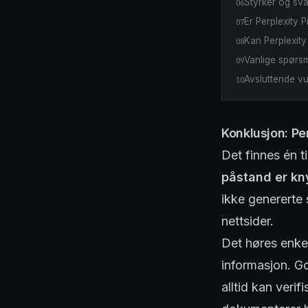
Styrker og sv
06
Er Perplexity 
07
Kan Perplexity
08
Vanlige spørs
09
Avsluttende vu
10
Konklusjon: Pe
Det finnes én t
påstand er kny
ikke genererte
nettsider.
Det høres enkel
informasjon. Go
alltid kan veri