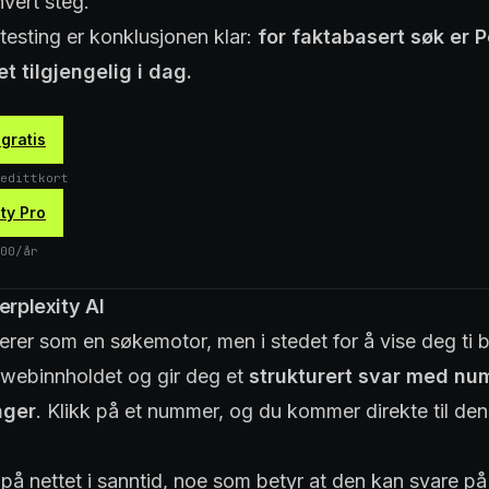
vert steg.
testing er konklusjonen klar:
for faktabasert søk er P
t tilgjengelig i dag.
 gratis
edittkort
ity Pro
00/år
erplexity AI
erer som en søkemotor, men i stedet for å vise deg ti b
 webinnholdet og gir deg et
strukturert svar med nu
nger
. Klikk på et nummer, og du kommer direkte til den
på nettet i sanntid, noe som betyr at den kan svare p