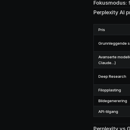
Fokusmodus
:
Perplexity AI p
Pris
Grunnleggende s
Avanserte modell
Claude…)
Deep Research
Filopplasting
Bildegenerering
API-tilgang
Perplexity vs 