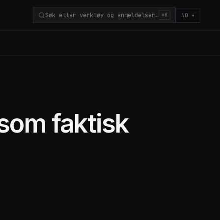
Søk etter verktøy og anmeldelser…
NO
▾
⌘K
som faktisk