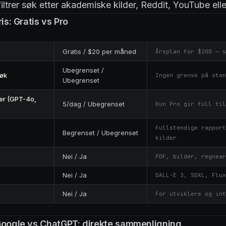
 filtrer søk etter akademiske kilder, Reddit, YouTube ell
ris: Gratis vs Pro
Gratis / $20 per måned
Årsplan for $200 — s
Ubegrenset /
øk
Ingen grense på stan
Ubegrenset
er (GPT-4o,
5/dag / Ubegrenset
Kun Pro gir full til
Fullstendige rapport
Begrenset / Ubegrenset
kilder
Nei / Ja
PDF, bilder, regnear
Nei / Ja
DALL-E 3, SDXL, Flux
Nei / Ja
For utviklere og int
Google vs ChatGPT: direkte sammenligning