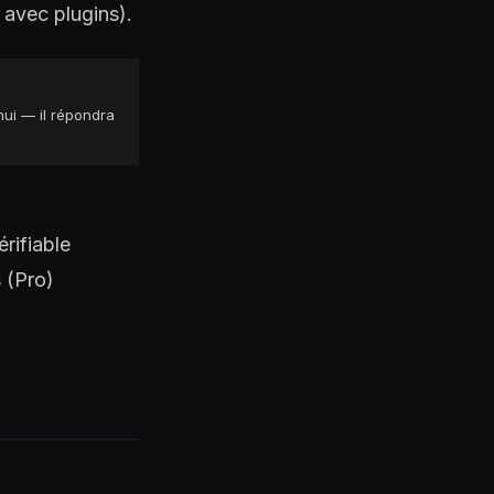
 avec plugins).
hui — il répondra
rifiable
 (Pro)
)