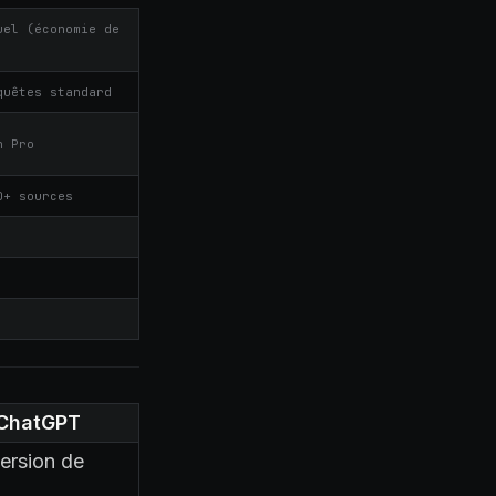
uel (économie de
quêtes standard
n Pro
0+ sources
ChatGPT
ersion de