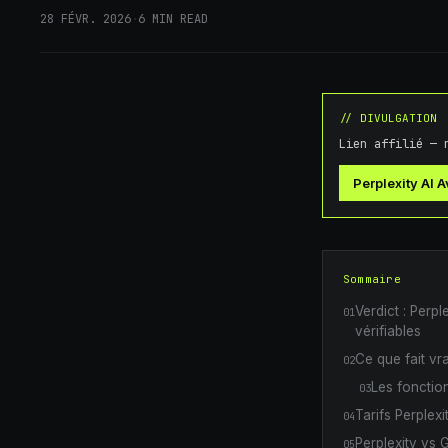
28 FÉVR. 2026
·
6
MIN READ
// DIVULGATION
Lien affilié — 
Perplexity AI 
Sommaire
Verdict : Perp
01
vérifiables
Ce que fait vr
02
Les fonction
03
Tarifs Perplexi
04
Perplexity vs
05