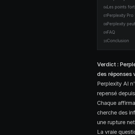
Les points forts
06
Perplexity Pro
07
Perplexity peu
08
FAQ
09
Conclusion
10
Verdict : Perp
des réponses v
Perplexity AI n
repensé depuis 
Chaque affirmat
cherche des inf
une rupture net
La vraie questio