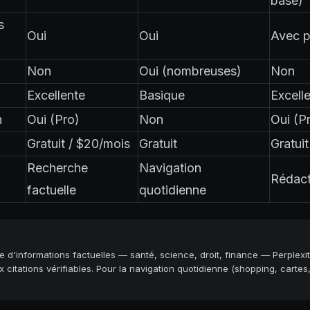
base)
s
Oui
Oui
Avec p
Non
Oui (nombreuses)
Non
Excellente
Basique
Excell
h
Oui (Pro)
Non
Oui (P
Gratuit / $20/mois
Gratuit
Gratui
Recherche
Navigation
Rédact
factuelle
quotidienne
e d'informations factuelles — santé, science, droit, finance — Perplexi
citations vérifiables. Pour la navigation quotidienne (shopping, cartes