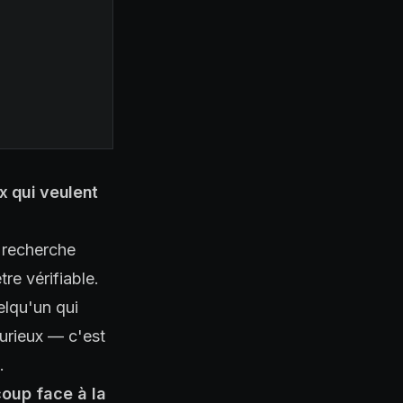
x qui veulent
e recherche
re vérifiable.
elqu'un qui
curieux — c'est
.
coup face à la