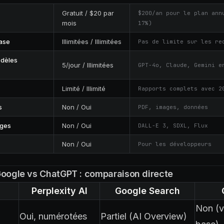
Gratuit / $20 par
$200/an pour le plan ann
mois
17%)
ase
Illimitées / Illimitées
Pas de limite sur les re
odèles
5/jour / Illimitées
GPT-4o, Claude, Gemini e
Limité / Illimité
Rapports complets avec 2
s
Non / Oui
PDF, images, données
ages
Non / Oui
DALL-E 3, SDXL, Flux
Non / Oui
Pour les développeurs
Google vs ChatGPT : comparaison directe
Perplexity AI
Google Search
Non (v
Oui, numérotées
Partiel (AI Overview)