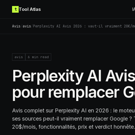
Skip to content
Tool Atlas
t
I
Avis
/
avis
/
Perplexity AI Avis 2026 : vaut-il vraiment 20€/m
avis
6
min read
Perplexity AI Avi
pour remplacer G
Avis complet sur Perplexity AI en 2026 : le moteu
ses sources peut-il vraiment remplacer Google ? 
20$/mois, fonctionnalités, prix et verdict honnête