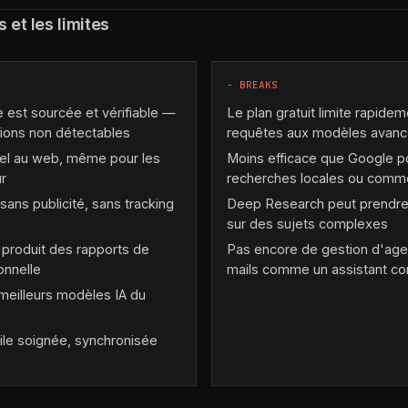
s et les limites
−
BREAKS
est sourcée et vérifiable —
Le plan gratuit limite rapidem
nations non détectables
requêtes aux modèles avancé
el au web, même pour les
Moins efficace que Google p
ur
recherches locales ou comme
 sans publicité, sans tracking
Deep Research peut prendre
sur des sujets complexes
produit des rapports de
Pas encore de gestion d'age
onnelle
mails comme un assistant c
 meilleurs modèles IA du
ile soignée, synchronisée
p