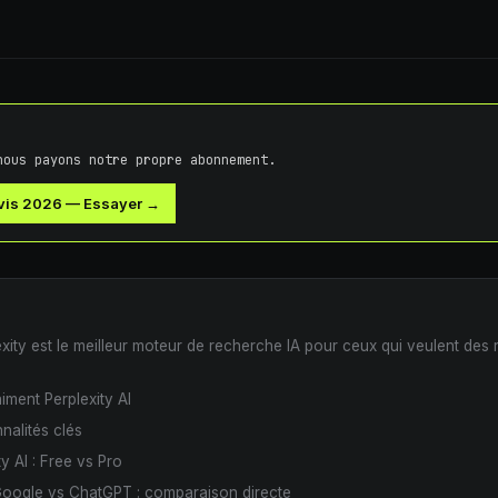
nous payons notre propre abonnement.
Avis 2026
—
Essayer →
lexity est le meilleur moteur de recherche IA pour ceux qui veulent des
aiment Perplexity AI
nalités clés
ty AI : Free vs Pro
 Google vs ChatGPT : comparaison directe