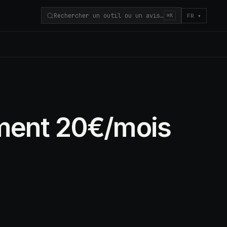
Rechercher un outil ou un avis…
FR
▾
⌘K
aiment 20€/mois