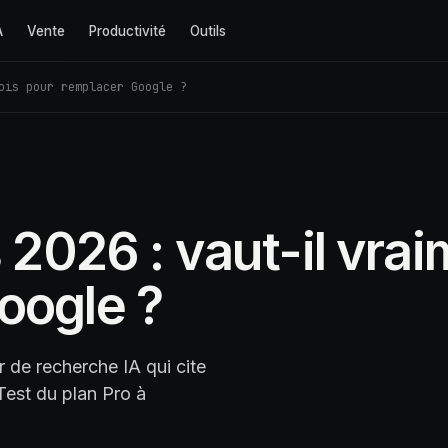
A
Vente
Productivité
Outils
ois pour remplacer Google ?
s 2026 : vaut-il vr
oogle ?
r de recherche IA qui cite
Test du plan Pro à
.