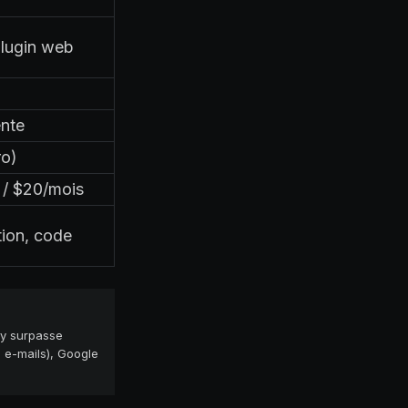
lugin web
ente
ro)
t / $20/mois
ion, code
ty surpasse
, e-mails), Google