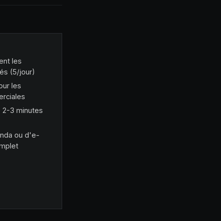
ent les
s (5/jour)
our les
rciales
 2-3 minutes
nda ou d'e-
omplet