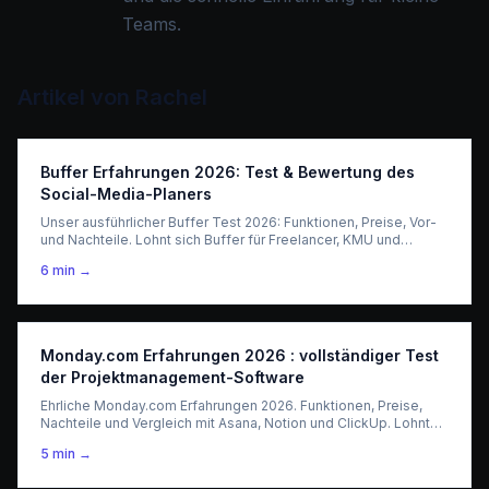
Teams.
Artikel von
Rachel
Buffer Erfahrungen 2026: Test & Bewertung des
Social-Media-Planers
Unser ausführlicher Buffer Test 2026: Funktionen, Preise, Vor-
und Nachteile. Lohnt sich Buffer für Freelancer, KMU und
Content Creator?
6
min →
Monday.com Erfahrungen 2026 : vollständiger Test
der Projektmanagement-Software
Ehrliche Monday.com Erfahrungen 2026. Funktionen, Preise,
Nachteile und Vergleich mit Asana, Notion und ClickUp. Lohnt
sich Monday.com für dein Team?
5
min →