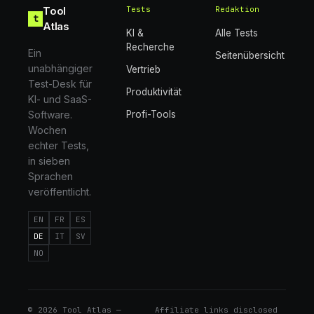
Tool
Tests
Redaktion
t
Atlas
KI &
Alle Tests
Recherche
Ein
Seitenübersicht
unabhängiger
Vertrieb
Test-Desk für
Produktivität
KI- und SaaS-
Software.
Profi-Tools
Wochen
echter Tests,
in sieben
Sprachen
veröffentlicht.
EN
FR
ES
DE
IT
SV
NO
©
2026
Tool Atlas —
Affiliate links disclosed