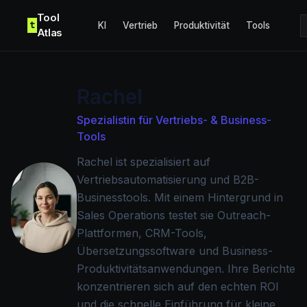
Skip to content
Tool
t
KI
Vertrieb
Produktivität
Tools
Atlas
Rachel
Spezialistin für Vertriebs- & Business-
Tools
Rachel ist spezialisiert auf
Vertriebsautomatisierung und B2B-
Businesstools. Mit einem Hintergrund in
Sales Operations testet sie Outreach-
Plattformen, CRM-Tools,
Übersetzungssoftware und Business-
Produktivitätsanwendungen. Ihre Berichte
konzentrieren sich auf den echten ROI
und die schnelle Einführung für kleine