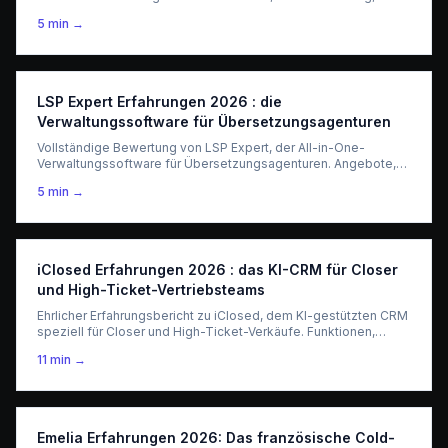
Team-Sharing — was es wirklich für Profis taugt.
5
min →
LSP Expert Erfahrungen 2026 : die
Verwaltungssoftware für Übersetzungsagenturen
Vollständige Bewertung von LSP Expert, der All-in-One-
Verwaltungssoftware für Übersetzungsagenturen. Angebote,
Projekte, Abrechnung, Lieferantenportal — was es wirklich für
5
min →
LSPs taugt.
iClosed Erfahrungen 2026 : das KI-CRM für Closer
und High-Ticket-Vertriebsteams
Ehrlicher Erfahrungsbericht zu iClosed, dem KI-gestützten CRM
speziell für Closer und High-Ticket-Verkäufe. Funktionen,
Preise, Vergleich mit HubSpot und Pipedrive – plus DSGVO-
11
min →
Hinweise für den deutschsprachigen Markt.
Emelia Erfahrungen 2026: Das französische Cold-