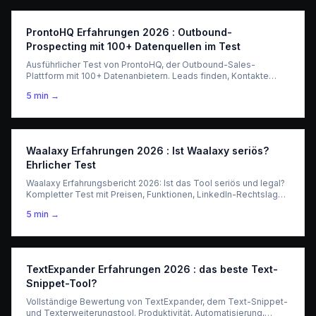
ProntoHQ Erfahrungen 2026 : Outbound-
Prospecting mit 100+ Datenquellen im Test
Ausführlicher Test von ProntoHQ, der Outbound-Sales-
Plattform mit 100+ Datenanbietern. Leads finden, Kontakte
anreichern, Job-Change-Intelligence. Preis, Funktionen und
5
min →
Vergleich 2026.
Waalaxy Erfahrungen 2026 : Ist Waalaxy seriös?
Ehrlicher Test
Waalaxy Erfahrungsbericht 2026: Ist das Tool seriös und legal?
Kompletter Test mit Preisen, Funktionen, LinkedIn-Rechtslage
und Vergleich mit Expandi und Dripify.
5
min →
TextExpander Erfahrungen 2026 : das beste Text-
Snippet-Tool?
Vollständige Bewertung von TextExpander, dem Text-Snippet-
und Texterweiterungstool. Produktivität, Automatisierung,