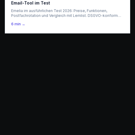
Email-Tool im Test
Emelia im ausführlichen Test 2026: Preise, Funktionen,
Postfachrotation und Vergleich mit Lemlist. DSGVO-konform
mit Servern in Frankreich.
6
min →