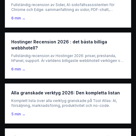
Fullständig recension av Sider, AI-sidofältsassistenten för
Chrome och Edge: sammanfattning av sidor, PDF-chatt,
översättning, GPT-4o och Claude inbyggda. Är det värt det?
6
min →
Hostinger Recension 2026 : det bästa billiga
webbhotell?
Fullständig recension av Hostinger 2026: priser, prestanda,
hPanel, support. Är världens billigaste webbhotell verkligen värt
det? Test och omdöme.
6
min →
Alla granskade verktyg 2026: Den kompletta listan
Komplett lista över alla verktyg granskade på Tool Atlas: AI,
försäljning, marknadsföring, produktivitet och no-code.
5
min →