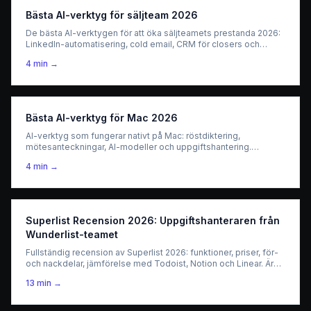
Bästa AI-verktyg för säljteam 2026
De bästa AI-verktygen för att öka säljteamets prestanda 2026:
LinkedIn-automatisering, cold email, CRM för closers och
outbound-databerikelse.
4
min →
Bästa AI-verktyg för Mac 2026
AI-verktyg som fungerar nativt på Mac: röstdiktering,
mötesanteckningar, AI-modeller och uppgiftshantering.
Testade på macOS.
4
min →
Superlist Recension 2026: Uppgiftshanteraren från
Wunderlist-teamet
Fullständig recension av Superlist 2026: funktioner, priser, för-
och nackdelar, jämförelse med Todoist, Notion och Linear. Är
det den bästa moderna uppgiftshanteraren?
13
min →