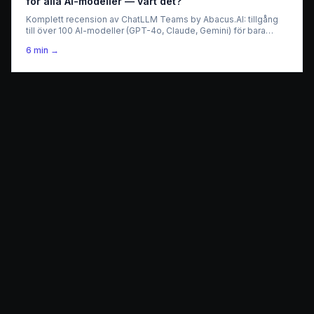
för alla AI-modeller — värt det?
Komplett recension av ChatLLM Teams by Abacus.AI: tillgång
till över 100 AI-modeller (GPT-4o, Claude, Gemini) för bara
10$/månad. Pris, funktioner och ärligt omdöme för 2026.
6
min →