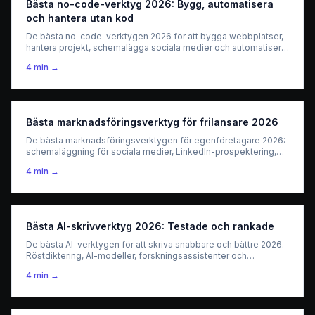
Bästa no-code-verktyg 2026: Bygg, automatisera
och hantera utan kod
De bästa no-code-verktygen 2026 för att bygga webbplatser,
hantera projekt, schemalägga sociala medier och automatisera
LinkedIn — utan att skriva en enda rad kod.
4
min →
Bästa marknadsföringsverktyg för frilansare 2026
De bästa marknadsföringsverktygen för egenföretagare 2026:
schemaläggning för sociala medier, LinkedIn-prospektering,
cold email, textgenvägar och AI-forskning.
4
min →
Bästa AI-skrivverktyg 2026: Testade och rankade
De bästa AI-verktygen för att skriva snabbare och bättre 2026.
Röstdiktering, AI-modeller, forskningsassistenter och
mötesanteckningar.
4
min →