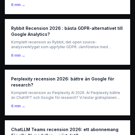
SuperWhisper. Är ~12$/mån värt det? Test 2026.
6
min →
Rybbit Recension 2026 : bästa GDPR-alternativet till
Google Analytics?
Komplett recension av Rybbit, det open source-
analysverktyget som uppfyller GDPR. Jämförelse med
Plausible och Matomo, priser och funktioner för svenska
6
min →
webbplatsägare.
Perplexity recension 2026: bättre än Google för
research?
Komplett recension av Perplexity AI 2026. Är Perplexity bättre
än ChatGPT och Google för research? Vi testar gratisplanen
och Pro till $20/månad och ger ett ärligt omdöme.
6
min →
ChatLLM Teams recension 2026: ett abonnemang