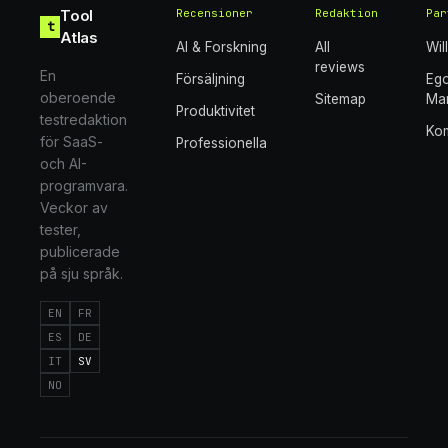
Tool
Recensioner
Redaktion
Par
t
Atlas
AI & Forskning
All
Wil
reviews
En
Försäljning
Eg
oberoende
Sitemap
Mar
Produktivitet
testredaktion
Ko
för SaaS-
Professionella
och AI-
programvara.
Veckor av
tester,
publicerade
på sju språk.
EN
FR
ES
DE
IT
SV
NO