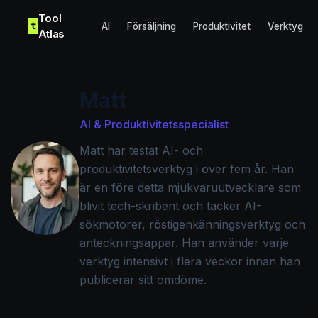
Skip to content
Tool
t
AI
Försäljning
Produktivitet
Verktyg
Atlas
Matt
AI & Produktivitetsspecialist
Matt har testat AI- och
produktivitetsverktyg i över fem år. Han
är en före detta mjukvaruutvecklare som
blivit tech-skribent och täcker AI-
sökmotorer, röstigenkänningsverktyg och
anteckningsappar. Han använder varje
verktyg intensivt i flera veckor innan han
publicerar sitt omdöme.