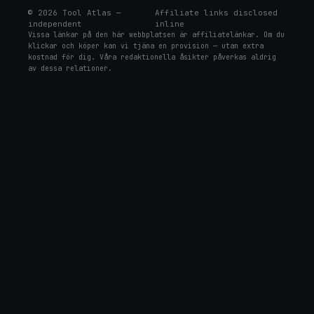
©
2026
Tool Atlas —
Affiliate links disclosed
independent
inline
Vissa länkar på den här webbplatsen är affiliatelänkar. Om du
klickar och köper kan vi tjäna en provision — utan extra
kostnad för dig. Våra redaktionella åsikter påverkas aldrig
av dessa relationer.