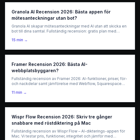
Granola AI Recension 2026: Bästa appen för
mötesanteckningar utan bot?
Granola AI skapar mötesanteckningar med AI utan att skicka en
bot till dina samtal. Fullständig recension: gratis plan med
obegränsade anteckningar, Business för 14
15
min →
$/användare/månad, jämförelse med Otter, Fireflies och Jamie,
och vem verktyget passar för.
Framer Recension 2026: Bästa AI-
webbplatsbyggaren?
Fullständig recension av Framer 2026: AI-funktioner, priser, för-
och nackdelar samt jämförelse med Webflow, Squarespace
och Wix.
11
min →
Wispr Flow Recension 2026: Skriv tre gånger
snabbare med röstdiktering på Mac
Fullständig recension av Wispr Flow – AI-dikterings-appen för
Mac. Vi testar pris, funktioner, integritet och jämför med