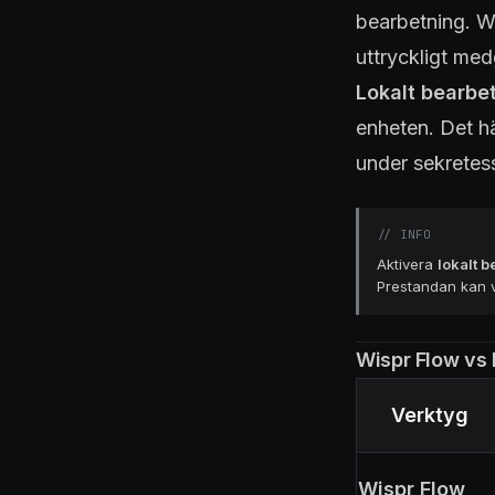
bearbetning. Wi
uttryckligt me
Lokalt bearbe
enheten. Det hä
under sekretes
//
INFO
Aktivera
lokalt 
Prestandan kan 
Wispr Flow vs 
Verktyg
Wispr Flow