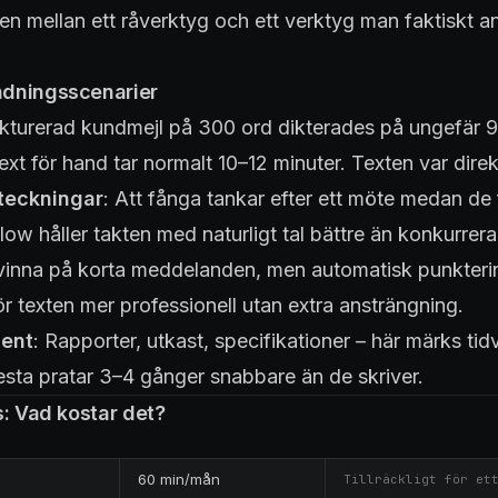
den mellan ett råverktyg och ett verktyg man faktiskt a
dningsscenarier
ukturerad kundmejl på 300 ord dikterades på ungefär 9
xt för hand tar normalt 10–12 minuter. Texten var direkt
teckningar
: Att fånga tankar efter ett möte medan de 
low håller takten med naturligt tal bättre än konkurrer
t vinna på korta meddelanden, men automatisk punkteri
r texten mer professionell utan extra ansträngning.
ent
: Rapporter, utkast, specifikationer – här märks tid
lesta pratar 3–4 gånger snabbare än de skriver.
s: Vad kostar det?
60 min/mån
Tillräckligt för et