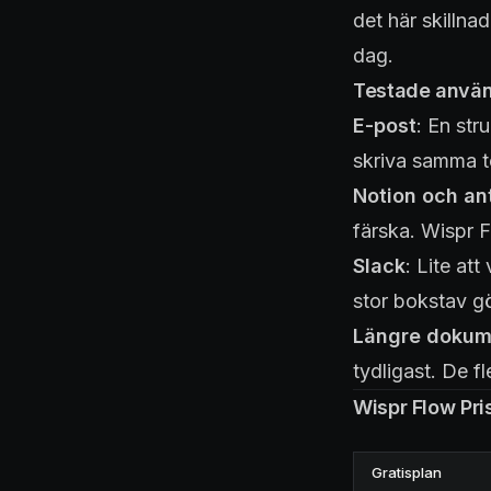
det här skillna
dag.
Testade använ
E-post
: En str
skriva samma te
Notion och an
färska. Wispr F
Slack
: Lite at
stor bokstav gö
Längre dokum
tydligast. De f
Wispr Flow Pri
Gratisplan