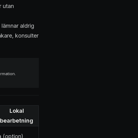
r utan
 lämnar aldrig
äkare, konsulter
ormation.
Lokal
bearbetning
a (option)