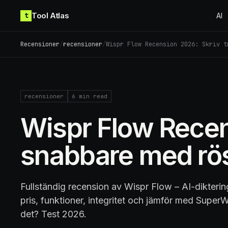
Skip to content
Tool Atlas
t
AI
Recensioner
/
recensioner
/
Wispr Flow Recension 2026: Skriv t
recensioner
6
min read
Wispr Flow Recen
snabbare med rös
Fullständig recension av Wispr Flow – AI-dikterin
pris, funktioner, integritet och jämför med Super
det? Test 2026.