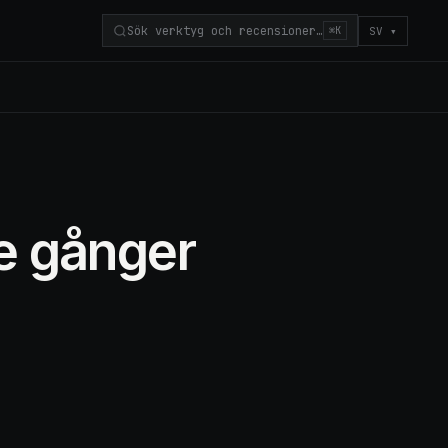
Sök verktyg och recensioner…
SV
▾
⌘K
e gånger