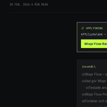
28 FEB. 2026
·
6
MIN READ
// UPPLYSNING
Affiliatelänk —
Wispr Flow R
Innehåll
Wispr Flow – 
01
Vad gör Wispr
02
Testade an
03
Wispr Flow Pri
04
Fördelar och 
05