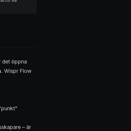
macOS via
r det öppna
n
. Wispr Flow
 "punkt"
lsskapare – är