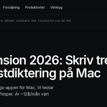
Försäljning
Produktivitet
Verktyg
re gånger snabbare med röstdiktering på Mac
sion 2026: Skriv tr
tdiktering på Mac
gs-appen för Mac. Vi testar
Whisper. Är ~12$/mån värt