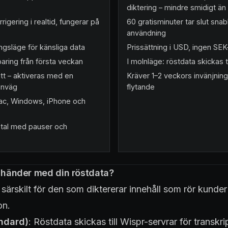
diktering – mindre smidigt ä
igering i realtid, fungerar på
60 gratisminuter tar slut snab
användning
ngsläge för känsliga data
Prissättning i USD, ingen SEK
aring från första veckan
I molnläge: röstdata skickas t
itt – aktiveras med en
Kräver 1–2 veckors invänjning 
enväg
flytande
Mac, Windows, iPhone och
t tal med pauser och
d händer med din röstdata?
 särskilt för den som diktererar innehåll som rör kunder 
on.
ndard)
: Röstdata skickas till Wispr-servrar för transkr