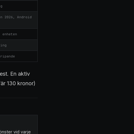
ng
an 2026, Android
e enheten
ning
gripande
est. En aktiv
fär 130 kronor)
önster vid varje