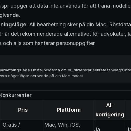
spr uppger att data inte används för att träna modelle
dgivande.
tningsläge
: All bearbetning sker på din Mac. Röstdata
r är det rekommenderade alternativet för advokater, l
s och alla som hanterar personuppgifter.
bearbetningsläge
i inställningarna om du diktererar sekretessbelagd inf
vara något lägre beroende på din Mac-modell.
Konkurrenter
AI-
Pris
Plattform
korrigering
Gratis /
Mac, Win, iOS,
Ja
J