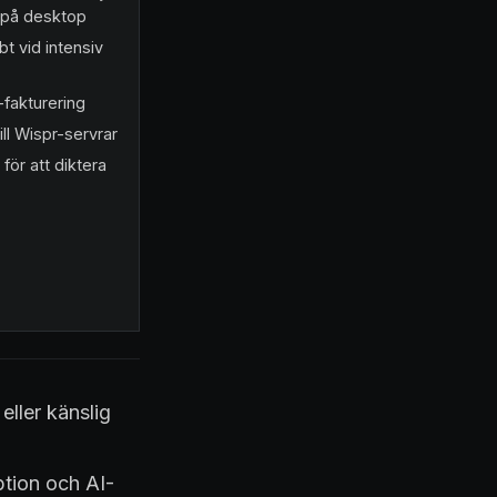
n på desktop
bt vid intensiv
-fakturering
ill Wispr-servrar
för att diktera
eller känslig
iption och AI-