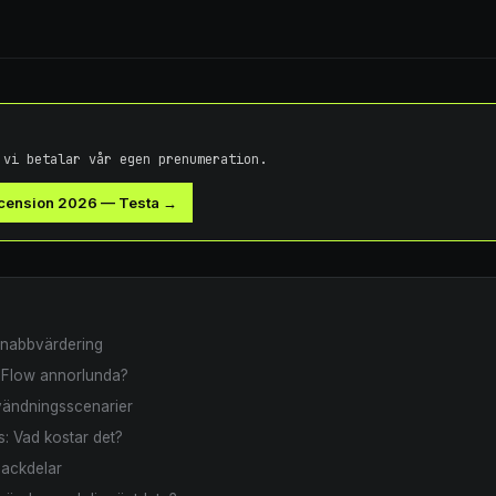
 vi betalar vår egen prenumeration.
ecension 2026
—
Testa →
snabbvärdering
 Flow annorlunda?
vändningsscenarier
s: Vad kostar det?
nackdelar