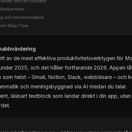
d händer med din röstdata?
 Konkurrenter
ng och rekommendation
r om Wispr Flow
snabbvärdering
tt av de mest effektiva produktivitetsverktygen för M
nder 2025, och det håller fortfarande 2026. Appen låt
pp som helst – Gmail, Notion, Slack, webbläsare – och k
ammatik och meningsbyggnad via AI medan du talar.
 rent, läsbart textblock som landar direkt i din app, uta
rdet.