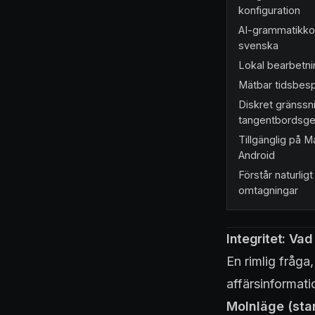
konfiguration
AI-grammatikkorr
svenska
Lokal bearbetni
Mätbar tidsbesp
Diskret gränssn
tangentbordsg
Tillgänglig på 
Android
Förstår naturlig
omtagningar
Integritet: Va
En rimlig fråga,
affärsinformati
Molnläge (sta