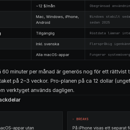
~12 $/mån
Obegränsad användni
Mac, Windows, iPhone,
Windows stabilt sed
Android
sedan 2025
g
Tillgänglig
Röstdata lämnar int
Inkl. svenska
Flerspråkig igenkän
Alla macOS-appar
Fungerar systemöver
 60 minuter per månad är generös nog för ett rättvist t
taket på 2–3 veckor. Pro-planen på ca 12 dollar (unge
 om verktyget används dagligen.
ackdelar
−
BREAKS
 macOS-appar utan
På iPhone visas ett separat f