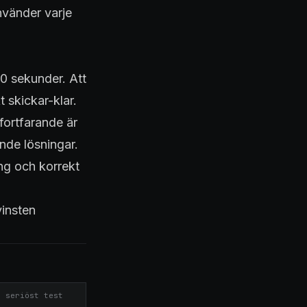
nvänder varje
0 sekunder. Att
 skickar-klar.
fortfarande är
ande lösningar.
ng och korrekt
vinsten
t seriöst test