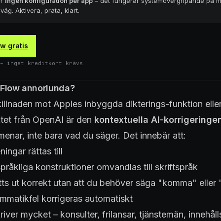
er
ingen konfiguration per app
– det fungerar systemövergripande på 
g. Aktivera, prata, klart.
w gratis
– inget kreditkort krävs
 Flow annorlunda?
killnaden mot Apples inbyggda dikterings-funktion elle
tet från OpenAI är den
kontextuella AI-korrigeringe
menar, inte bara vad du säger. Det innebär att:
ingar rättas till
råkliga konstruktioner omvandlas till skriftspråk
tts ut korrekt utan att du behöver säga "komma" eller
ammatikfel korrigeras automatiskt
iver mycket – konsulter, frilansar, tjänstemän, innehål