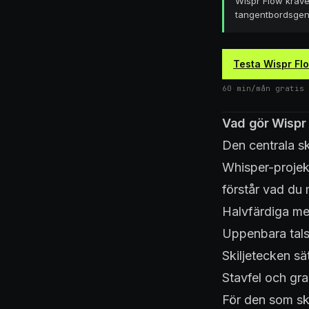
Wispr Flow kräv
tangentbordsgenvä
Testa Wispr Flo
60 min/mån gratis 
Vad gör Wispr
Den centrala s
Whisper-projek
förstår vad du 
Halvfärdiga men
Uppenbara talsp
Skiljetecken sä
Stavfel och gr
För den som skr