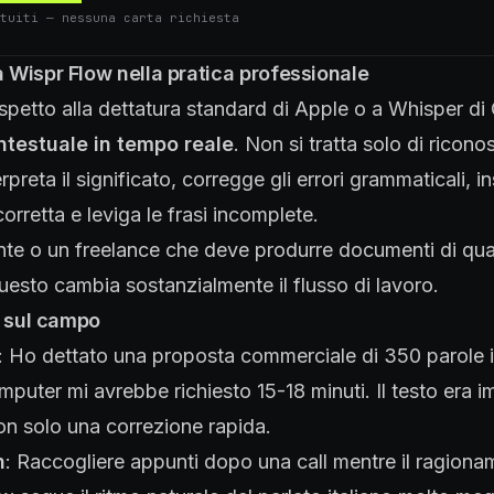
tuiti — nessuna carta richiesta
Wispr Flow nella pratica professionale
ispetto alla dettatura standard di Apple o a Whisper di
ntestuale in tempo reale
. Non si tratta solo di ricon
erpreta il significato, corregge gli errori grammaticali, in
orretta e leviga le frasi incomplete.
nte o un freelance che deve produrre documenti di qua
esto cambia sostanzialmente il flusso di lavoro.
i sul campo
: Ho dettato una proposta commerciale di 350 parole in
puter mi avrebbe richiesto 15-18 minuti. Il testo era
on solo una correzione rapida.
n
: Raccogliere appunti dopo una call mentre il ragion