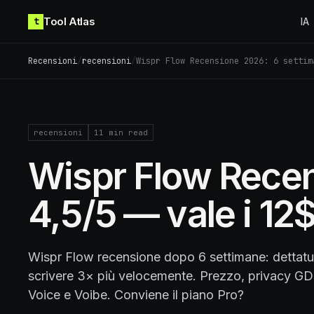
Skip to content
Tool Atlas
t
IA
Recensioni
/
recensioni
/
Wispr Flow Recensione 2026: 6 settim
recensioni
11
min read
Wispr Flow Recen
4,5/5 — vale i 1
Wispr Flow recensione dopo 6 settimane: dettat
scrivere 3× più velocemente. Prezzo, privacy G
Voice e Voibe. Conviene il piano Pro?