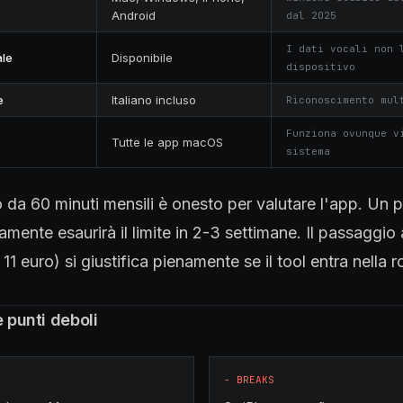
Android
dal 2025
I dati vocali non 
ale
Disponibile
dispositivo
e
Italiano incluso
Riconoscimento mul
Funziona ovunque v
Tutte le app macOS
sistema
to da 60 minuti mensili è onesto per valutare l'app. Un 
amente esaurirà il limite in 2-3 settimane. Il passaggio 
a 11 euro) si giustifica pienamente se il tool entra nella r
e punti deboli
−
BREAKS