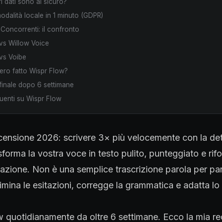
ri dati sono al sicuro?
modalità locale in 1 minuto (GDPR)
Concorrenti: il confronto
vs Willow Voice
vs Voibe
ero fatto Wispr Flow?
o finale dopo 6 settimane
enti su Wispr Flow
ensione 2026: scrivere 3× più velocemente con la det
forma la vostra voce in testo pulito, punteggiato e rif
cazione. Non è una semplice trascrizione parola per par
imina le esitazioni, corregge la grammatica e adatta lo s
 quotidianamente da oltre 6 settimane. Ecco la mia r