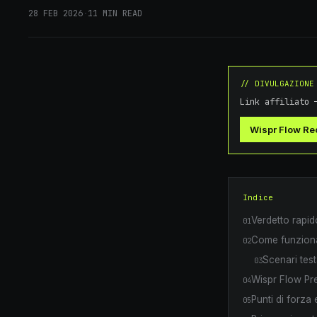
28 FEB 2026
·
11
MIN READ
// DIVULGAZIONE
Link affiliato 
Wispr Flow R
Indice
Verdetto rapid
01
Come funziona
02
Scenari tes
03
Wispr Flow Pr
04
Punti di forza 
05