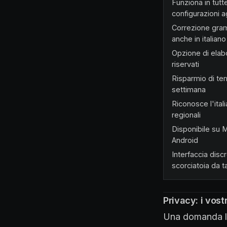
Funziona in tut
configurazioni a
Correzione gram
anche in italiano
Opzione di elabo
riservati
Risparmio di te
settimana
Riconosce l'itali
regionali
Disponibile su 
Android
Interfaccia disc
scorciatoia da t
Privacy: i vost
Una domanda leg