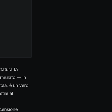
tatura IA
ormulato — in
ola: è un vero
tile al
ecensione