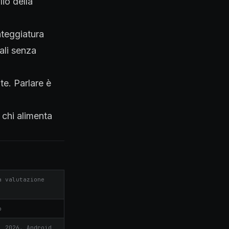
lio della
nteggiatura
ali senza
te. Parlare è
 chi alimenta
a valutazione
o
l 2026, Android