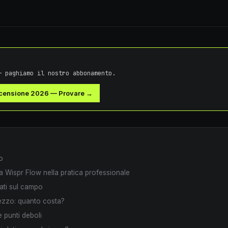
— paghiamo il nostro abbonamento.
ecensione 2026
—
Provare →
o
 Wispr Flow nella pratica professionale
tati sul campo
ezzo: quanto costa?
e punti deboli