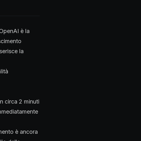
 OpenAI è la
oscimento
serisce la
lità
 circa 2 minuti
 immediatamente
amento è ancora