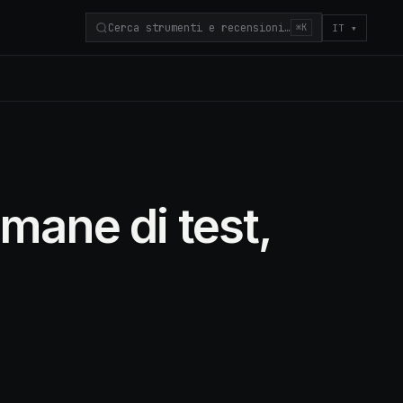
Cerca strumenti e recensioni…
IT
▾
⌘K
mane di test,