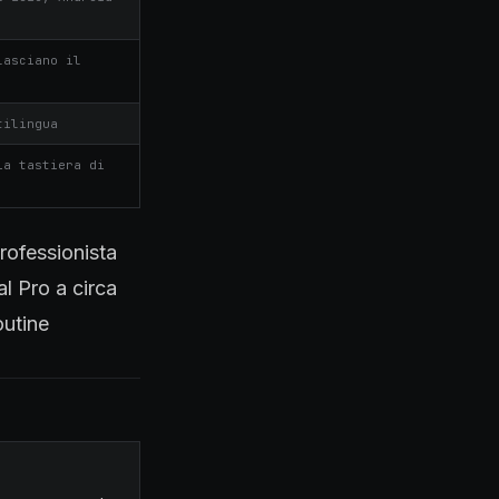
lasciano il
tilingua
ia tastiera di
professionista
al Pro a circa
outine