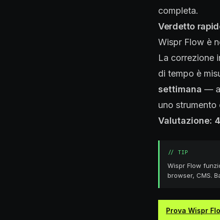
completa.
Verdetto rapid
Wispr Flow è ne
La correzione i
di tempo è misu
settimana
— a 
uno strumento 
Valutazione: 4
//
TIP
Wispr Flow funz
browser, CMS. Bas
Prova Wispr Flo