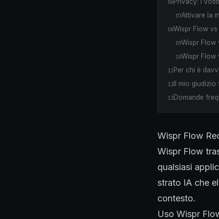
Privacy: i vost
06
Attivare la 
07
Wispr Flow vs 
08
Wispr Flow 
09
Wispr Flow 
10
Per chi è davv
11
Il mio giudizi
12
Domande frequ
13
Wispr Flow Rec
Wispr Flow tras
qualsiasi appli
strato IA che el
contesto.
Uso Wispr Flow