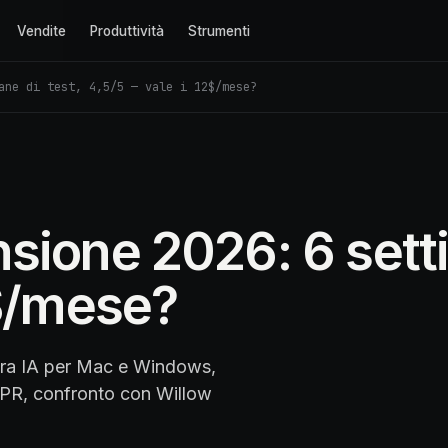
Vendite
Produttività
Strumenti
ane di test, 4,5/5 — vale i 12$/mese?
sione 2026: 6 setti
2$/mese?
ura IA per Mac e Windows,
DPR, confronto con Willow