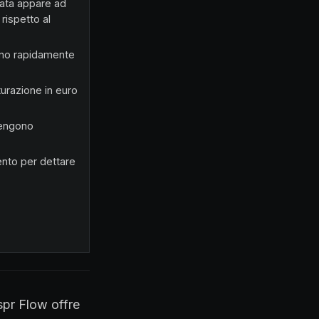
rata appare ad
rispetto al
cono rapidamente
turazione in euro
 vengono
nto per dettare
spr Flow offre