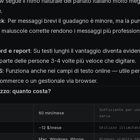
w segue il ritmo naturale del parlato italiano molto meg
.
ck
: Per messaggi brevi il guadagno è minore, ma la pu
 maiuscole corrette rendono i messaggi più profession
rd e report
: Su testi lunghi il vantaggio diventa eviden
parte delle persone 3-4 volte più veloce che digitare.
S
: Funziona anche nei campi di testo online — utile per
commerce o un gestionale via browser.
ezzo: quanto costa?
Sufficiente per un
60 min/mese
seria
~12 $/mese
Utilizzo illimitat
Mac, Windows, iPhone,
Windows stabile da