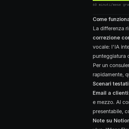
60 minuti/mese gra
Come funziona 
La differenza r
correzione co
vocale: l'IA int
punteggiatura c
Per un consule
rapidamente, qu
Scenari testat
Email a clienti
e mezzo. Al com
presentabile, c
Note su Notio