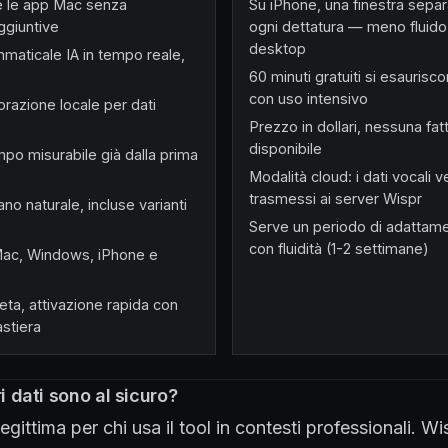
te le app Mac senza
Su iPhone, una finestra sepa
ggiuntive
ogni dettatura — meno fluido 
desktop
maticale IA in tempo reale,
60 minuti gratuiti si esauris
con uso intensivo
razione locale per dati
Prezzo in dollari, nessuna fat
disponibile
mpo misurabile già dalla prima
Modalità cloud: i dati vocali
trasmessi ai server Wispr
ano naturale, incluse varianti
Serve un periodo di adattame
con fluidità (1-2 settimane)
Mac, Windows, iPhone e
reta, attivazione rapida con
astiera
ri dati sono al sicuro?
ittima per chi usa il tool in contesti professionali. Wi