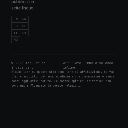
pubblicati in
sette lingue.
EN
FR
ES
DE
IT
SV
NO
©
2026
Tool Atlas —
Affiliate links disclosed
independent
inline
Alcuni link su questo sito sono link di affiliazione. Se fai
clic e acquisti, potremmo guadagnare una commissione — senza
costi aggiuntivi per te. Le nostre opinioni editoriali non
sono mai influenzate da queste relazioni.