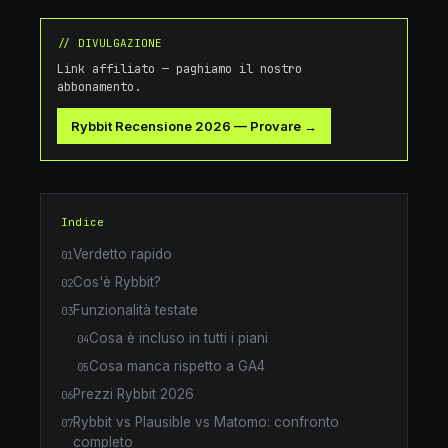
// DIVULGAZIONE
Link affiliato — paghiamo il nostro
abbonamento.
Rybbit Recensione 2026
—
Provare →
Indice
Verdetto rapido
01
Cos'è Rybbit?
02
Funzionalità testate
03
Cosa è incluso in tutti i piani
04
Cosa manca rispetto a GA4
05
Prezzi Rybbit 2026
06
Rybbit vs Plausible vs Matomo: confronto
07
completo