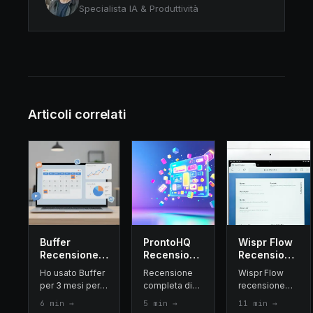
Specialista IA & Produttività
Articoli correlati
Buffer
ProntoHQ
Wispr Flow
Recensione
Recensione
Recensione
2026: Test
2026 :
2026: 6
Ho usato Buffer
Recensione
Wispr Flow
Completo
prospecting
settimane di
per 3 mesi per
completa di
recensione
dopo 3 Mesi
outbound
test, 4,5/5
gestire 5 canali
ProntoHQ, la
dopo 6
6
min →
5
min →
11
min →
di Utilizzo
B2B con
— vale i
social. Prezzi,
piattaforma di
settimane: