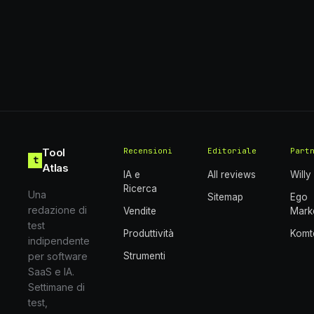
Tool
Recensioni
Editoriale
Part
t
Atlas
IA e
All reviews
Willy
Ricerca
Una
Sitemap
Ego
redazione di
Vendite
Mark
test
Produttività
Komt
indipendente
per software
Strumenti
SaaS e IA.
Settimane di
test,