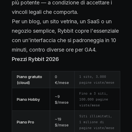
più potente — a condizione di accettare i
vincoli legali che comporta.
Per un blog, un sito vetrina, un SaaS o un
negozio semplice, Rybbit copre l'essenziale
con un'interfaccia che si padroneggia in 10
minuti, contro diverse ore per GA4.
Prezzi Rybbit 2026
Piano gratuito
0
1 sito, 3.000
(cloud)
€/mese
pagine viste/mese
Fino a 3 siti,
~9
Piano Hobby
100.000 pagine
$/mese
viste/mese
Siti illimitati,
~19
Piano Pro
1 milione di
$/mese
pagine viste/mese