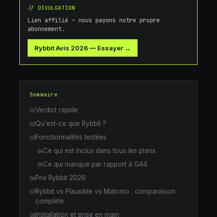
// DIVULGATION
Lien affilié — nous payons notre propre
abonnement.
Rybbit Avis 2026
—
Essayer →
Sommaire
Verdict rapide
01
Qu'est-ce que Rybbit ?
02
Fonctionnalités testées
03
Ce qui est inclus dans tous les plans
04
Ce qui manque par rapport à GA4
05
Prix Rybbit 2026
06
Rybbit vs Plausible vs Matomo : comparaison
07
complète
Installation et prise en main
08