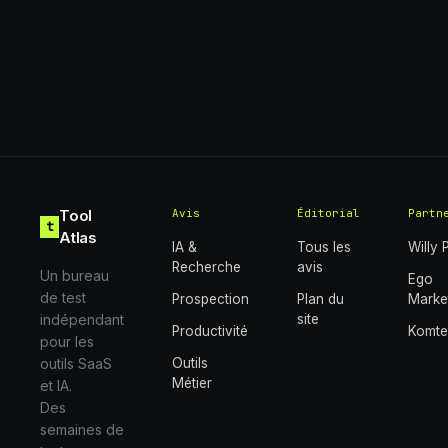
Tool
Avis
Éditorial
Partn
t
Atlas
IA &
Tous les
Willy 
Recherche
avis
Un bureau
Ego
de test
Prospection
Plan du
Marke
indépendant
site
Productivité
Komt
pour les
outils SaaS
Outils
Métier
et IA.
Des
semaines de