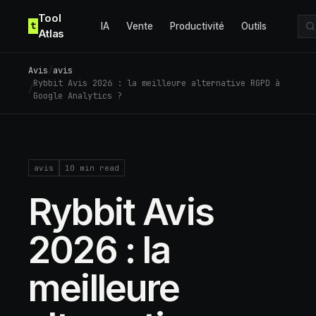
Skip to content
Tool
t
IA
Vente
Productivité
Outils
Atlas
Avis
/
avis
Rybbit Avis 2026 : la meilleure alternative RGPD à
/
Google Analytics ?
avis
10
min read
Rybbit Avis
2026 : la
meilleure