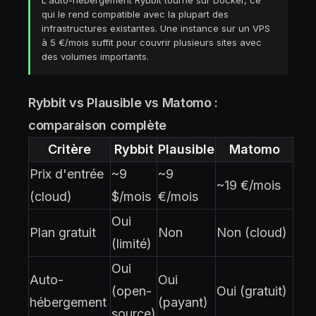
L'auto-hébergement Rybbit tourne sur Docker, ce
qui le rend compatible avec la plupart des
infrastructures existantes. Une instance sur un VPS
à 5 €/mois suffit pour couvrir plusieurs sites avec
des volumes importants.
Rybbit vs Plausible vs Matomo :
comparaison complète
Critère
Rybbit
Plausible
Matomo
Prix d'entrée
~9
~9
~19 €/mois
(cloud)
$/mois
€/mois
Oui
Plan gratuit
Non
Non (cloud)
(limité)
Oui
Auto-
Oui
(open-
Oui (gratuit)
hébergement
(payant)
source)