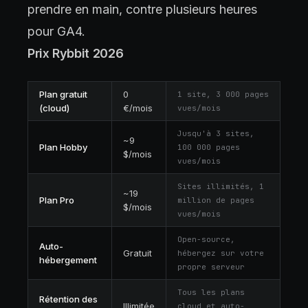
prendre en main, contre plusieurs heures
pour GA4.
Prix Rybbit 2026
Plan gratuit
0
1 site, 3 000 pages
(cloud)
€/mois
vues/mois
Jusqu'à 3 sites,
~9
Plan Hobby
100 000 pages
$/mois
vues/mois
Sites illimités, 1
~19
Plan Pro
million de pages
$/mois
vues/mois
Open-source,
Auto-
Gratuit
hébergez sur votre
hébergement
propre serveur
Tous les plans
Rétention des
Illimitée
cloud et auto-