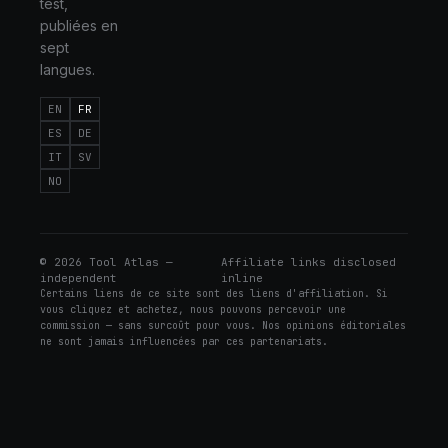
test,
publiées en
sept
langues.
EN
FR
ES
DE
IT
SV
NO
©
2026
Tool Atlas —
Affiliate links disclosed
independent
inline
Certains liens de ce site sont des liens d'affiliation. Si
vous cliquez et achetez, nous pouvons percevoir une
commission — sans surcoût pour vous. Nos opinions éditoriales
ne sont jamais influencées par ces partenariats.