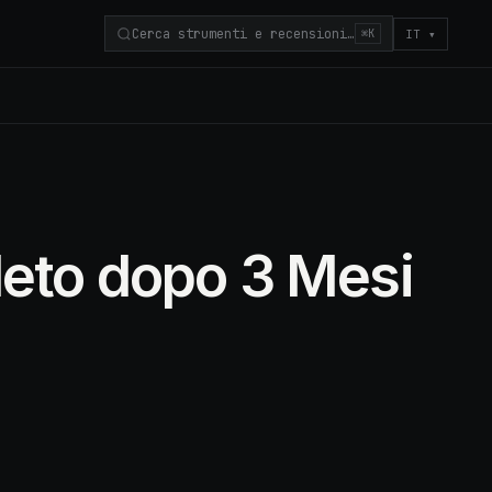
Cerca strumenti e recensioni…
IT
▾
⌘K
eto dopo 3 Mesi