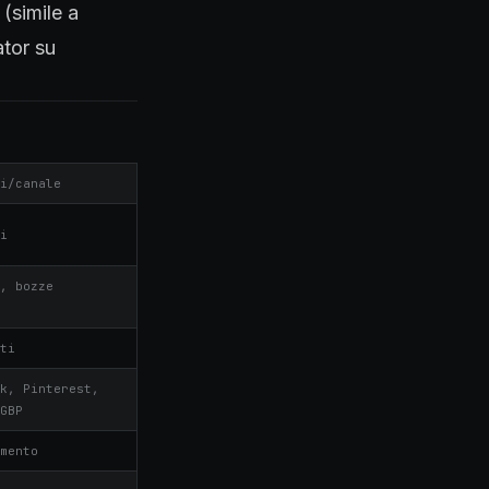
(simile a
ator su
i/canale
i
, bozze
ti
k, Pinterest,
GBP
mento