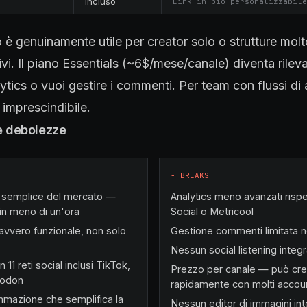
Incluso
Link in bio personalizzabile
to è genuinamente utile per creator solo o strutture mol
ivi. Il piano Essentials (~6$/mese/canale) diventa rile
ytics o vuoi gestire i commenti. Per team con flussi d
 imprescindibile.
 e debolezze
−
BREAKS
iù semplice del mercato —
Analytics meno avanzati rispe
n meno di un'ora
Social o Metricool
davvero funzionale, non solo
Gestione commenti limitata n
Nessun social listening integ
 11 reti social inclusi TikTok,
Prezzo per canale — può cr
todon
rapidamente con molti accou
mazione che semplifica la
Nessun editor di immagini int