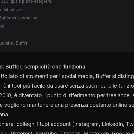
2026: quale piano scegliere?
 e debolezze
uffer vs alternative
er?
enti su Buffer
o: Buffer, semplicità che funziona
follato di strumenti per i social media, Buffer si disti
 è il tool più facile da usare senza sacrificare le funzio
 2010, è diventato il punto di riferimento per freelance,
he vogliono mantenere una presenza costante online s
ana.
hiara: colleghi i tuoi account (Instagram, LinkedIn, Twi
ok, Pinterest, YouTube, Threads, Mastodon, Google 