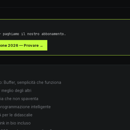
— paghiamo il nostro abbonamento.
ione 2026
—
Provare →
o: Buffer, semplicità che funziona
meglio degli altri
cia che non spaventa
programmazione intelligente
A per le didascalie
ink in bio incluso