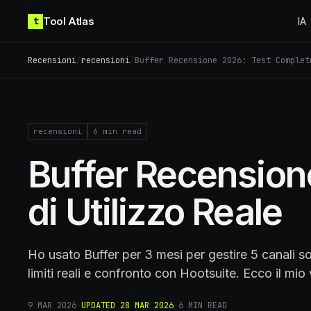
Skip to content
Tool Atlas
t
IA
Recensioni
/
recensioni
/
Buffer Recensione 2026: Test Complet
recensioni
6
min read
Buffer Recension
di Utilizzo Reale
Ho usato Buffer per 3 mesi per gestire 5 canali soc
limiti reali e confronto con Hootsuite. Ecco il mio
9 MAR 2026
·
UPDATED
28 MAR 2026
·
6
MIN READ