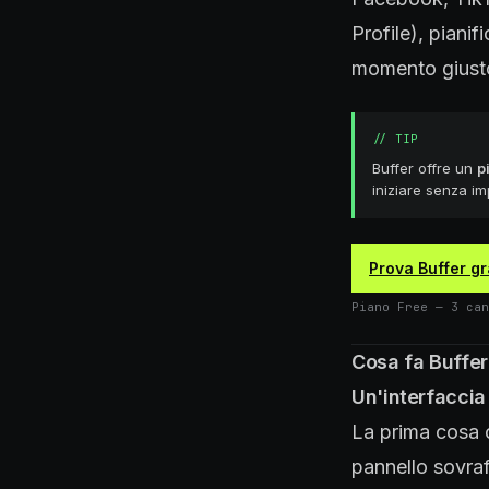
Profile), pianif
momento giust
//
TIP
Buffer offre un
p
iniziare senza i
Prova Buffer g
Piano Free — 3 can
Cosa fa Buffer 
Un'interfacci
La prima cosa c
pannello sovraf