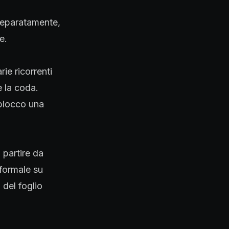
separatamente,
e.
ie ricorrenti
e la coda.
n blocco una
a partire da
nformale su
 del foglio