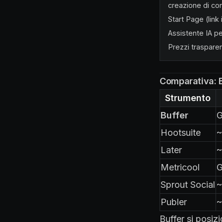
creazione di con
Start Page (link
Assistente IA pe
Prezzi trasparen
Comparativa: B
Strumento
Buffer
G
Hootsuite
~
Later
~
Metricool
G
Sprout Social
~
Publer
~
Buffer si posiz