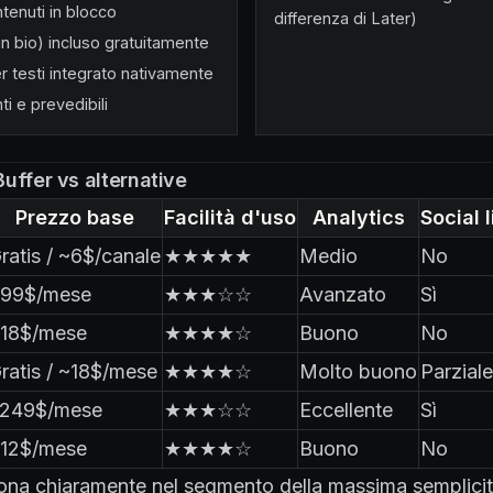
tenuti in blocco
differenza di Later)
 in bio) incluso gratuitamente
r testi integrato nativamente
ti e prevedibili
uffer vs alternative
Prezzo base
Facilità d'uso
Analytics
Social 
ratis / ~6$/canale
★★★★★
Medio
No
99$/mese
★★★☆☆
Avanzato
Sì
18$/mese
★★★★☆
Buono
No
ratis / ~18$/mese
★★★★☆
Molto buono
Parziale
249$/mese
★★★☆☆
Eccellente
Sì
12$/mese
★★★★☆
Buono
No
iona chiaramente nel segmento della massima semplicit