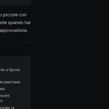
to piccole con
vante quando hai
i approvazione,
tto a Sprout
ei piani base
rato
escere
nt
egrato (a