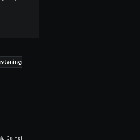
listening
à. Se hai