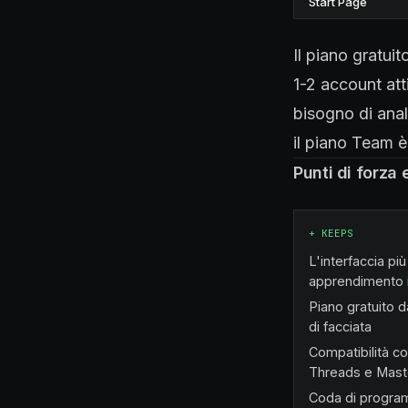
Start Page
Il piano gratui
1-2 account att
bisogno di anal
il piano Team è
Punti di forza
+
KEEPS
L'interfaccia p
apprendimento i
Piano gratuito 
di facciata
Compatibilità con
Threads e Mas
Coda di program