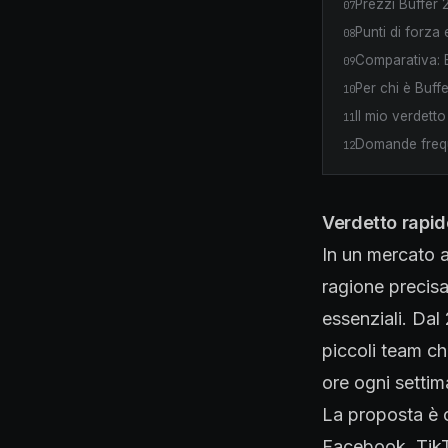
Prezzi Buffer 
07
Punti di forza
08
Comparativa: B
09
Per chi è Buff
10
Il mio verdetto
11
Domande frequ
12
Verdetto rapid
In un mercato af
ragione precisa:
essenziali. Dal
piccoli team c
ore ogni settim
La proposta è c
Facebook, TikT