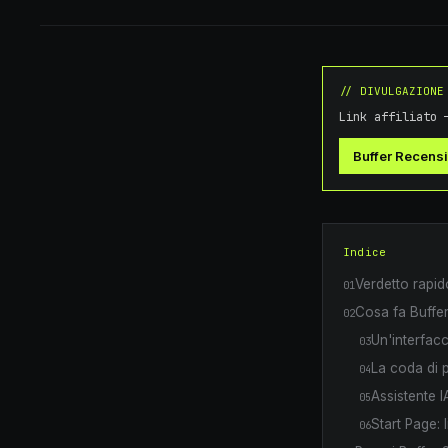
// DIVULGAZIONE
Link affiliato 
Buffer Recens
Indice
Verdetto rapid
01
Cosa fa Buffer 
02
Un'interfac
03
La coda di 
04
Assistente I
05
Start Page: l
06