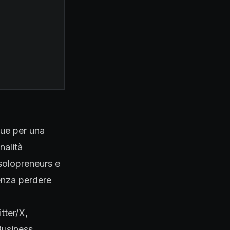
ngue per una
nalità
 solopreneurs e
enza perdere
tter/X,
Business