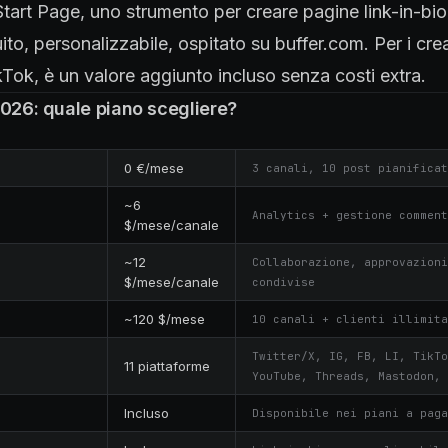
Start Page, uno strumento per creare pagine link-in-bio 
uito, personalizzabile, ospitato su buffer.com. Per i cre
Tok, è un valore aggiunto incluso senza costi extra.
2026: quale piano scegliere?
0 €/mese
3 canali, 10 post pianificat
~6
Analytics + gestione comment
$/mese/canale
~12
Collaborazione, approvazioni
$/mese/canale
condivise
~120 $/mese
10 canali + clienti illimita
Twitter/X, IG, FB, LI, TikTo
11 piattaforme
YouTube, Threads, Mastodon, 
Incluso
Disponibile nei piani a paga