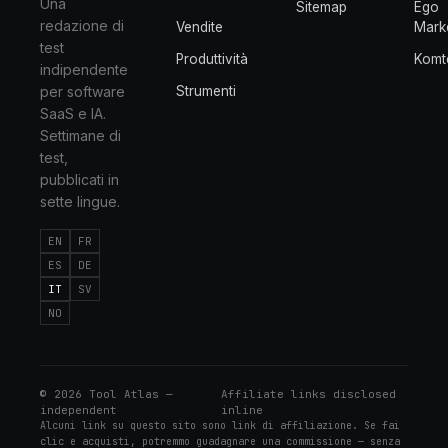
Una
Sitemap
Ego
redazione di
Vendite
Mark
test
Produttività
Komt
indipendente
per software
Strumenti
SaaS e IA.
Settimane di
test,
pubblicati in
sette lingue.
EN
FR
ES
DE
IT
SV
NO
©
2026
Tool Atlas —
Affiliate links disclosed
independent
inline
Alcuni link su questo sito sono link di affiliazione. Se fai
clic e acquisti, potremmo guadagnare una commissione — senza