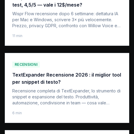
test, 4,5/5 — vale i 12$/mese?
Wispr Flow recensione dopo 6 settimane: dettatura IA
per Mac e Windows, scrivere 3× più velocemente.
Prezzo, privacy GDPR, confronto con Willow Voice e
Voibe. Conviene il piano Pro?
11
min
RECENSIONI
TextExpander Recensione 2026 : il miglior tool
per snippet di testo?
Recensione completa di TextExpander, lo strumento di
snippet e espansione del testo. Produttività,
automazione, condivisione in team — cosa vale
davvero per i professionisti.
6
min