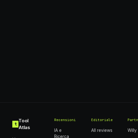
Tool
Recensioni
Editoriale
Part
t
Atlas
IA e
All reviews
Willy
Ricerca