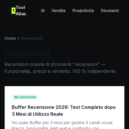
Skip to content
Tool
t
IA
Vendite
Produttività
Strumenti
Atlas
Home
/
Recensioni
Recensioni
Recensioni oneste di strumenti "recensioni" —
funzionalità, prezzi e verdetto. 100 % indipendente.
RECENSIONI
Buffer Recensione 2026: Test Completo dopo
3 Mesi di Utilizzo Reale
Ho usato Buffer per 3 mesi per gestire 5 canali social.
Prezzi, funzionalità, limiti reali e confronto con